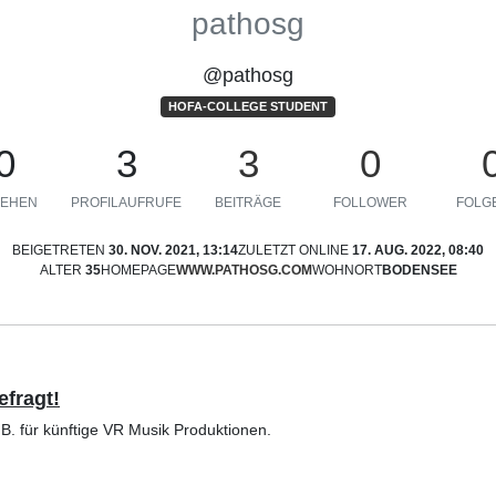
pathosg
@pathosg
HOFA-COLLEGE STUDENT
0
3
3
0
EHEN
PROFILAUFRUFE
BEITRÄGE
FOLLOWER
FOLGE
BEIGETRETEN
30. NOV. 2021, 13:14
ZULETZT ONLINE
17. AUG. 2022, 08:40
ALTER
35
HOMEPAGE
WWW.PATHOSG.COM
WOHNORT
BODENSEE
efragt!
B. für künftige VR Musik Produktionen.