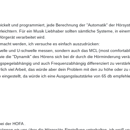
ckelt und programmiert, jede Berechnung der "Automatik" der Hörsyst
rleichtern. Für ein Musik Liebhaber sollten sämtliche Systeme, in ein
örgerät verarbeitet wird.
macht werden, ich versuche es einfach auszudrücken:
chwelle und U-schwelle messen, sondern auch das MCL (most comfortab
ie die "Dynamik" des Hörens sich bei dir durch die Hörminderung verä
ngspegelabhängig und auch Frequenzabhängig differenziert zu verstär
lich viel Arbeit, das würde aber dein Problem mit den zu höhe oder zu 
he eingestellt, da würde ich eine Ausgangslautstärke von 65 db empfeh
elfen kann, automatische Hörsysteme verändern das Spektrum je nach au
rn könnten; also zunächst lass dir ein Programm ohne Automatik einst
bei der HOFA .
e können wir uns über die Hörgeräte-Einstellung unterhalten, ich weiß 