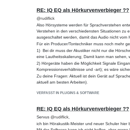
RE: IQ EQ als Hörkurvenverbieger ??
@
rudiflick
Also Hörsysteme werden für Sprachverstehen entwi
Verstehen in den verschiedensten Situationen zu e
ausgeschaltet werden, damit das Audio nicht vom H
Für ein Producer/Tontechniker muss noch mehr ge
1) Bei dir muss der Akustiker nicht nur die Hörs
eine Lautheitsskalierung; Damit kann man sehen, w
2) Hörgeräte haben die Möglichkeit Signale Einga
Kompressionsverhältnisse und -art); es wäre sicher
Zu deine Fragen: Aktuell ist dein Gerät auf Sprac
aktuell am besten Arbeiten).
PS. Ich bin mir nicht sicher, ob dir IQEQ 100% h
VERFASST IN PLUGINS & SOFTWARE
Frequenzen, die das Sprachverstehen verschlechte
kannst.
RE: IQ EQ als Hörkurvenverbieger ??
Servus
@
rudiflick
,
ich bin Hörakustik-Meister und neuer Schuler hier 
Mit der Software kann ich nicht helfen, aber gern