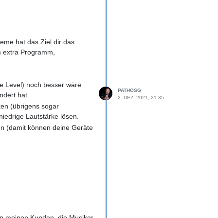
eme hat das Ziel dir das
em extra Programm,
le Level) noch besser wäre
PATHOSG
ndert hat.
2. DEZ. 2021, 21:35
ken (übrigens sogar
niedrige Lautstärke lösen.
len (damit können deine Geräte
ftreten bestimmter
ellen, das du selber wechseln
von meinen Kunden, die Musiker