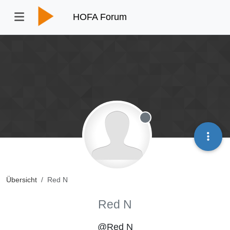
HOFA Forum
Offline
Übersicht
Red N
Red N
@Red N