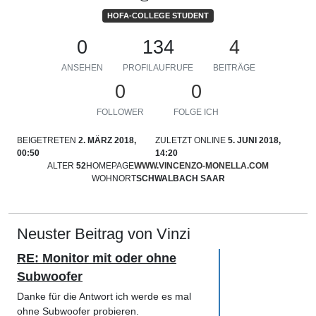
HOFA-COLLEGE STUDENT
0
134
4
ANSEHEN
PROFILAUFRUFE
BEITRÄGE
0
0
FOLLOWER
FOLGE ICH
BEIGETRETEN
2. MÄRZ 2018,
ZULETZT ONLINE
5. JUNI 2018,
00:50
14:20
ALTER
52
HOMEPAGE
WWW.VINCENZO-MONELLA.COM
WOHNORT
SCHWALBACH SAAR
Neuster Beitrag von Vinzi
RE: Monitor mit oder ohne
Subwoofer
Danke für die Antwort ich werde es mal
ohne Subwoofer probieren.