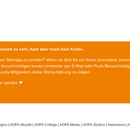
ssiert zu sein, hast aber noch kein Konto.
chen Beiträge zu scrollen? Wenn du dich für ein Konto anmeldest, kom
n benachrichtigen lassen (entweder per E-Mail oder Push-Benachrichti
nity-Mitgliedern deine Wertschätzung zu zeigen.
er werden 💗
gins
|
HOFA-Akustik
|
HOFA-College
|
HOFA-Media
|
HOFA-Studios
|
Impressum
|
A