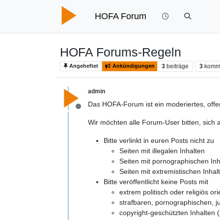
HOFA Forum
HOFA Forums-Regeln
3
beiträge
3
komm
Angeheftet
Ankündigungen
admin
Das HOFA-Forum ist ein moderiertes, off
Offline
Wir möchten alle Forum-User bitten, sich 
Bitte verlinkt in euren Posts nicht zu
Seiten mit illegalen Inhalten
Seiten mit pornographischen Inh
Seiten mit extremistischen Inhal
Bitte veröffentlicht keine Posts mit
extrem politisch oder religiös ori
strafbaren, pornographischen, 
copyright-geschützten Inhalten 