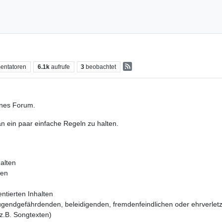
entatoren
6.1k
aufrufe
3
beobachtet
enes Forum.
an ein paar einfache Regeln zu halten.
alten
ten
entierten Inhalten
jugendgefährdenden, beleidigenden, fremdenfeindlichen oder ehrverlet
(z.B. Songtexten)