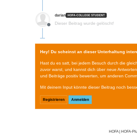
darian
HOFA-COLLEGE STUDENT
Dieser Beitrag wurde gelöscht!
Offline
Hey! Du scheinst an dieser Unterhaltung intere
Hast du es satt, bei jedem Besuch durch die glei
zuvor warst, und kannst dich über neue Antworte
und Beiträge positiv bewerten, um anderen Commu
Mit deinem Input könnte dieser Beitrag noch bess
Registrieren
Anmelden
HOFA
|
HOFA-Plu