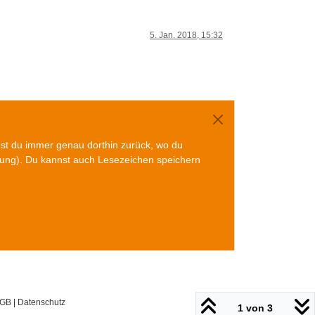
5. Jan. 2018, 15:32
mst du immer genau dorthin zurück, wo du
gung). Du kannst auch Lesezeichen speichern
GB
|
Datenschutz
1 von 3