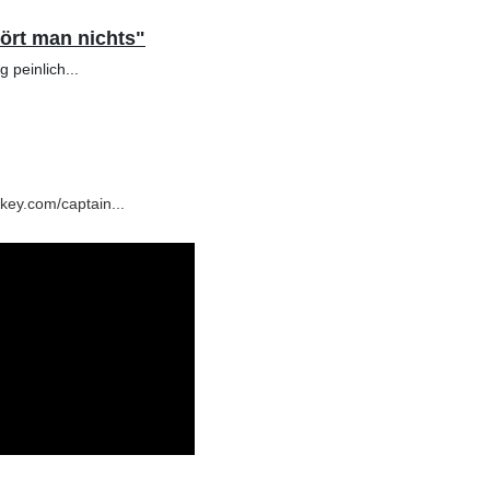
hört man nichts"
 peinlich...
nkey.com/captain...