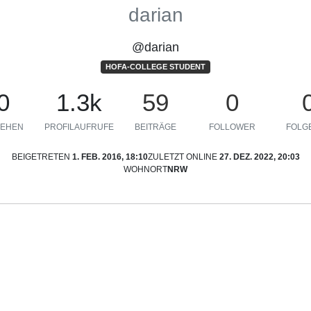
darian
@darian
HOFA-COLLEGE STUDENT
0
1.3k
59
0
EHEN
PROFILAUFRUFE
BEITRÄGE
FOLLOWER
FOLGE
BEIGETRETEN
1. FEB. 2016, 18:10
ZULETZT ONLINE
27. DEZ. 2022, 20:03
WOHNORT
NRW