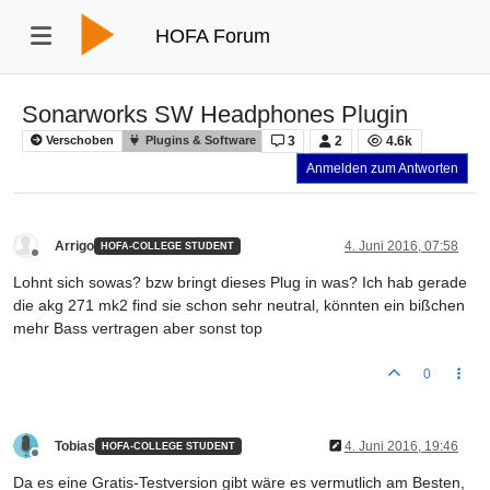
HOFA Forum
Sonarworks SW Headphones Plugin
3
2
4.6k
Verschoben
Plugins & Software
Anmelden zum Antworten
Arrigo
4. Juni 2016, 07:58
HOFA-COLLEGE STUDENT
Offline
Lohnt sich sowas? bzw bringt dieses Plug in was? Ich hab gerade
die akg 271 mk2 find sie schon sehr neutral, könnten ein bißchen
mehr Bass vertragen aber sonst top
0
Tobias
4. Juni 2016, 19:46
HOFA-COLLEGE STUDENT
Offline
Da es eine Gratis-Testversion gibt wäre es vermutlich am Besten,