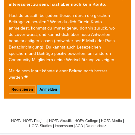
interessiert zu sein, hast aber noch kein Konto.
Hast du es satt, bei jedem Besuch durch die gleichen
Beiträge zu scrollen? Wenn du dich für ein Konto
anmeldest, kommst du immer genau dorthin zurück, wo
du zuvor warst, und kannst dich über neue Antworten
benachrichtigen lassen (entweder per E-Mail oder Push-
Benachrichtigung). Du kannst auch Lesezeichen
speichern und Beiträge positiv bewerten, um anderen
Community-Mitgliedern deine Wertschätzung zu zeigen.
Mit deinem Input könnte dieser Beitrag noch besser
werden 💗
Registrieren
Anmelden
HOFA
|
HOFA-Plugins
|
HOFA-Akustik
|
HOFA-College
|
HOFA-Media
|
HOFA-Studios
|
Impressum
|
AGB
|
Datenschutz