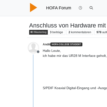
HOFA Forum
Anschluss von Hardware mit
3
beiträge
2
kommentatoren
978
auf
Mastering
Andiii
HOFA-COLLEGE STUDENT
Hallo Leute,
Offline
ich habe mir das UR28 M Interface geholt,
S/PDIF Koaxial Digital-Eingang und -Ausg