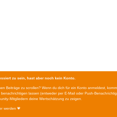
ssiert zu sein, hast aber noch kein Konto.
chen Beiträge zu scrollen? Wenn du dich für ein Konto anmeldest, kom
n benachrichtigen lassen (entweder per E-Mail oder Push-Benachrichti
nity-Mitgliedern deine Wertschätzung zu zeigen.
er werden 💗