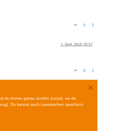
0
1. Sept. 2016, 05:57
0
mst du immer genau dorthin zurück, wo du
gung). Du kannst auch Lesezeichen speichern