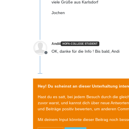
viele Grüße aus Karlsdorf
Jochen
Andiii
HOFA-COLLEGE STUDENT
OK, danke für die Info ! Bis bald, Andi
Offline
Hey! Du scheinst an dieser Unterhaltung intere
Hast du es satt, bei jedem Besuch durch die glei
zuvor warst, und kannst dich über neue Antworte
und Beiträge positiv bewerten, um anderen Commu
Mit deinem Input könnte dieser Beitrag noch bess