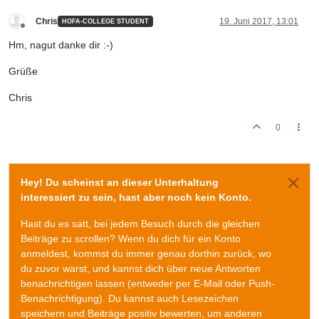
Chris
19. Juni 2017, 13:01
HOFA-COLLEGE STUDENT
Offline
Hm, nagut danke dir :-)
Grüße
Chris
0
Hey! Du scheinst an dieser Unterhaltung
interessiert zu sein, hast aber noch kein Konto.
Hast du es satt, bei jedem Besuch durch die gleichen
Beiträge zu scrollen? Wenn du dich für ein Konto
anmeldest, kommst du immer genau dorthin zurück, wo
du zuvor warst, und kannst dich über neue Antworten
benachrichtigen lassen (entweder per E-Mail oder Push-
Benachrichtigung). Du kannst auch Lesezeichen
speichern und Beiträge positiv bewerten, um anderen