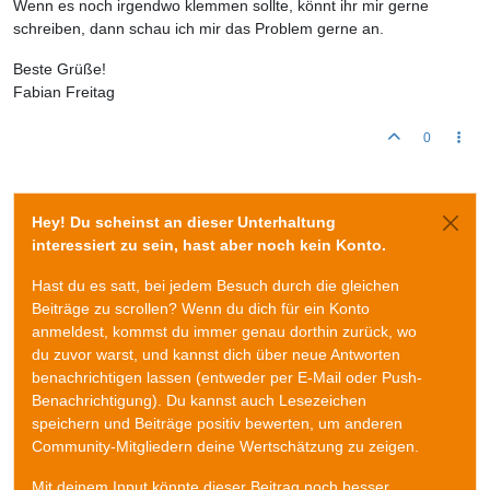
Wenn es noch irgendwo klemmen sollte, könnt ihr mir gerne
schreiben, dann schau ich mir das Problem gerne an.
Beste Grüße!
Fabian Freitag
0
Hey! Du scheinst an dieser Unterhaltung
interessiert zu sein, hast aber noch kein Konto.
Hast du es satt, bei jedem Besuch durch die gleichen
Beiträge zu scrollen? Wenn du dich für ein Konto
anmeldest, kommst du immer genau dorthin zurück, wo
du zuvor warst, und kannst dich über neue Antworten
benachrichtigen lassen (entweder per E-Mail oder Push-
Benachrichtigung). Du kannst auch Lesezeichen
speichern und Beiträge positiv bewerten, um anderen
Community-Mitgliedern deine Wertschätzung zu zeigen.
Mit deinem Input könnte dieser Beitrag noch besser