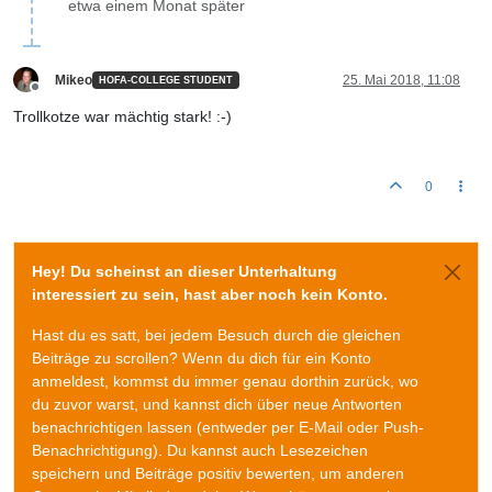
etwa einem Monat später
Mikeo
25. Mai 2018, 11:08
HOFA-COLLEGE STUDENT
Offline
Trollkotze war mächtig stark! :-)
0
Hey! Du scheinst an dieser Unterhaltung
interessiert zu sein, hast aber noch kein Konto.
Hast du es satt, bei jedem Besuch durch die gleichen
Beiträge zu scrollen? Wenn du dich für ein Konto
anmeldest, kommst du immer genau dorthin zurück, wo
du zuvor warst, und kannst dich über neue Antworten
benachrichtigen lassen (entweder per E-Mail oder Push-
Benachrichtigung). Du kannst auch Lesezeichen
speichern und Beiträge positiv bewerten, um anderen