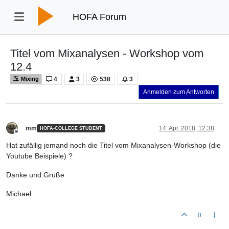
HOFA Forum
Titel vom Mixanalysen - Workshop vom
12.4
4
3
538
3
Mixing
Anmelden zum Antworten
mm
14. Apr. 2018, 12:38
HOFA-COLLEGE STUDENT
Offline
Hat zufällig jemand noch die Titel vom Mixanalysen-Workshop (die
Youtube Beispiele) ?
Danke und Grüße
Michael
0