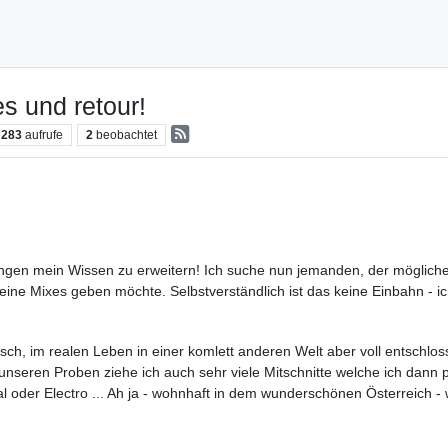
s und retour!
283
aufrufe
2
beobachtet
ngen mein Wissen zu erweitern! Ich suche nun jemanden, der möglicher
meine Mixes geben möchte. Selbstverständlich ist das keine Einbahn - i
ufrisch, im realen Leben in einer komlett anderen Welt aber voll entschl
unseren Proben ziehe ich auch sehr viele Mitschnitte welche ich dann
tal oder Electro ... Ah ja - wohnhaft in dem wunderschönen Österreich -