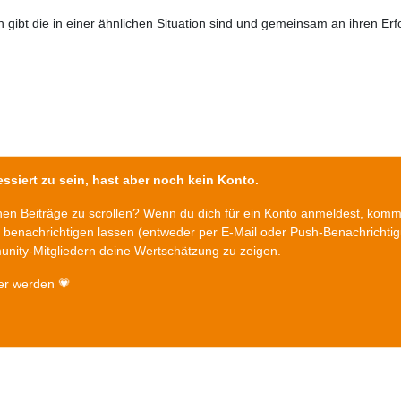
 gibt die in einer ähnlichen Situation sind und gemeinsam an ihren Er
ssiert zu sein, hast aber noch kein Konto.
chen Beiträge zu scrollen? Wenn du dich für ein Konto anmeldest, kom
n benachrichtigen lassen (entweder per E-Mail oder Push-Benachrichti
nity-Mitgliedern deine Wertschätzung zu zeigen.
er werden 💗