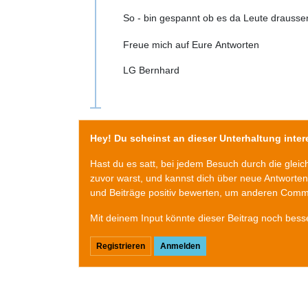
So - bin gespannt ob es da Leute draussen
Freue mich auf Eure Antworten
LG Bernhard
Hey! Du scheinst an dieser Unterhaltung intere
Hast du es satt, bei jedem Besuch durch die glei
zuvor warst, und kannst dich über neue Antworte
und Beiträge positiv bewerten, um anderen Commu
Mit deinem Input könnte dieser Beitrag noch bess
Registrieren
Anmelden