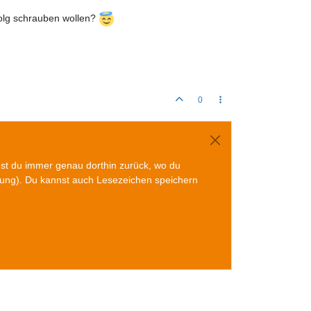
folg schrauben wollen?
0
mst du immer genau dorthin zurück, wo du
gung). Du kannst auch Lesezeichen speichern