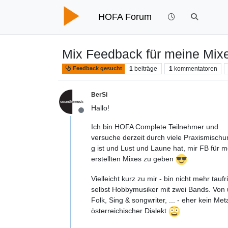
HOFA Forum
Mix Feedback für meine Mixe
1
beiträge
1
kommentatoren
Feedback gesucht
BerSi
Hallo!
Offline
Ich bin HOFA Complete Teilnehmer und
versuche derzeit durch viele Praxismischu
g ist und Lust und Laune hat, mir FB für 
erstellten Mixes zu geben
Vielleicht kurz zu mir - bin nicht mehr ta
selbst Hobbymusiker mit zwei Bands. Von 
Folk, Sing & songwriter, ... - eher kein Me
österreichischer Dialekt