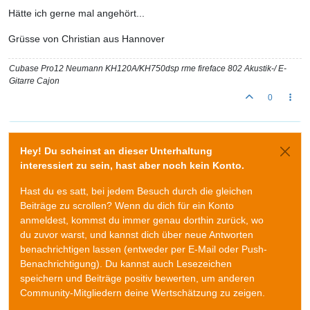
Hätte ich gerne mal angehört...
Grüsse von Christian aus Hannover
Cubase Pro12 Neumann KH120A/KH750dsp rme fireface 802 Akustik-/ E-
Gitarre Cajon
0
Hey! Du scheinst an dieser Unterhaltung
interessiert zu sein, hast aber noch kein Konto.
Hast du es satt, bei jedem Besuch durch die gleichen
Beiträge zu scrollen? Wenn du dich für ein Konto
anmeldest, kommst du immer genau dorthin zurück, wo
du zuvor warst, und kannst dich über neue Antworten
benachrichtigen lassen (entweder per E-Mail oder Push-
Benachrichtigung). Du kannst auch Lesezeichen
speichern und Beiträge positiv bewerten, um anderen
Community-Mitgliedern deine Wertschätzung zu zeigen.