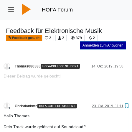
HOFA Forum
Feedback für Elektronische Musik
2
2
379
2
Feedback gesucht
Anmelden zum Antworten
Thomas080383
14. Okt. 2019, 19:58
HOFA-COLLEGE STUDENT
Offline
Dieser Beitrag wurde gelöscht!
Christianbmn
23. Okt. 2019, 11:11
HOFA-COLLEGE STUDENT
Offline
Hallo Thomas,
Dein Track wurde gelöscht auf Soundcloud?