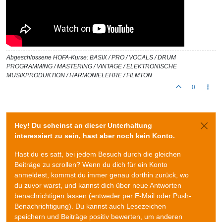
Abgeschlossene HOFA-Kurse: BASIX / PRO / VOCALS / DRUM
PROGRAMMING / MASTERING / VINTAGE / ELEKTRONISCHE
MUSIKPRODUKTION / HARMONIELEHRE / FILMTON
0
Hey! Du scheinst an dieser Unterhaltung
interessiert zu sein, hast aber noch kein Konto.
Hast du es satt, bei jedem Besuch durch die gleichen
Beiträge zu scrollen? Wenn du dich für ein Konto
anmeldest, kommst du immer genau dorthin zurück, wo
du zuvor warst, und kannst dich über neue Antworten
benachrichtigen lassen (entweder per E-Mail oder Push-
Benachrichtigung). Du kannst auch Lesezeichen
speichern und Beiträge positiv bewerten, um anderen