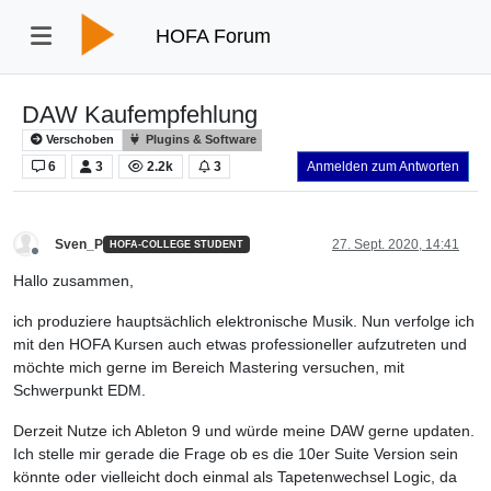
HOFA Forum
DAW Kaufempfehlung
Verschoben
Plugins & Software
6
3
2.2k
3
Anmelden zum Antworten
Sven_P
27. Sept. 2020, 14:41
HOFA-COLLEGE STUDENT
Offline
Hallo zusammen,
ich produziere hauptsächlich elektronische Musik. Nun verfolge ich
mit den HOFA Kursen auch etwas professioneller aufzutreten und
möchte mich gerne im Bereich Mastering versuchen, mit
Schwerpunkt EDM.
Derzeit Nutze ich Ableton 9 und würde meine DAW gerne updaten.
Ich stelle mir gerade die Frage ob es die 10er Suite Version sein
könnte oder vielleicht doch einmal als Tapetenwechsel Logic, da