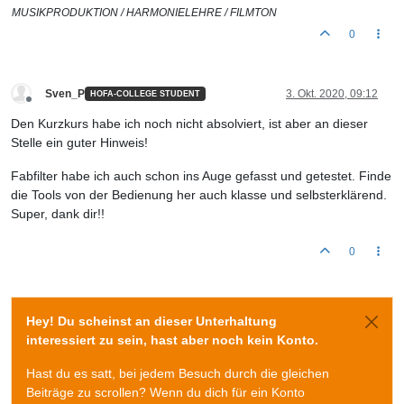
MUSIKPRODUKTION / HARMONIELEHRE / FILMTON
0
Sven_P
3. Okt. 2020, 09:12
HOFA-COLLEGE STUDENT
Offline
Den Kurzkurs habe ich noch nicht absolviert, ist aber an dieser
Stelle ein guter Hinweis!
Fabfilter habe ich auch schon ins Auge gefasst und getestet. Finde
die Tools von der Bedienung her auch klasse und selbsterklärend.
Super, dank dir!!
0
Hey! Du scheinst an dieser Unterhaltung
interessiert zu sein, hast aber noch kein Konto.
Hast du es satt, bei jedem Besuch durch die gleichen
Beiträge zu scrollen? Wenn du dich für ein Konto