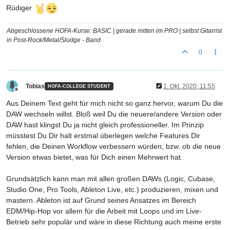
Rüdiger
Abgeschlossene HOFA-Kurse: BASIC | gerade mitten im PRO | selbst Gitarrist
in Post-Rock/Metal/Sludge - Band
0
Tobias
1. Okt. 2020, 11:55
HOFA-COLLEGE STUDENT
Offline
Aus Deinem Text geht für mich nicht so ganz hervor, warum Du die
DAW wechseln willst. Bloß weil Du die neuere/andere Version oder
DAW hast klingst Du ja nicht gleich professioneller. Im Prinzip
müsstest Du Dir halt erstmal überlegen welche Features Dir
fehlen, die Deinen Workflow verbessern würden, bzw. ob die neue
Version etwas bietet, was für Dich einen Mehrwert hat.
Grundsätzlich kann man mit allen großen DAWs (Logic, Cubase,
Studio One, Pro Tools, Ableton Live, etc.) produzieren, mixen und
mastern. Ableton ist auf Grund seines Ansatzes im Bereich
EDM/Hip-Hop vor allem für die Arbeit mit Loops und im Live-
Betrieb sehr populär und wäre in diese Richtung auch meine erste