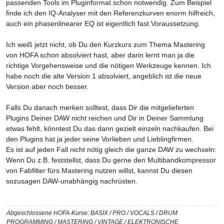
passenden Tools im Pluginformat schon notwendig. Zum Beispiel
finde ich den IQ-Analyser mit den Referenzkurven enorm hilfreich,
auch ein phasenlinearer EQ ist eigentlich fast Voraussetzung.
Ich weiß jetzt nicht, ob Du den Kurzkurs zum Thema Mastering
von HOFA schon absolviert hast, aber darin lernt man ja die
richtige Vorgehensweise und die nötigen Werkzeuge kennen. Ich
habe noch die alte Version 1 absolviert, angeblich ist die neue
Version aber noch besser.
Falls Du danach merken solltest, dass Dir die mitgelieferten
Plugins Deiner DAW nicht reichen und Dir in Deiner Sammlung
etwas fehlt, könntest Du das dann gezielt einzeln nachkaufen. Bei
den Plugins hat ja jeder seine Vorlieben und Lieblingfirmen.
Es ist auf jeden Fall nicht nötig gleich die ganze DAW zu wechseln:
Wenn Du z.B. feststellst, dass Du gerne den Multibandkompressor
von Fabfilter fürs Mastering nutzen willst, kannst Du diesen
sozusagen DAW-unabhängig nachrüsten.
Abgeschlossene HOFA-Kurse: BASIX / PRO / VOCALS / DRUM
PROGRAMMING / MASTERING / VINTAGE / ELEKTRONISCHE