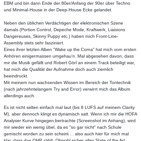
EBM und bin dann Ende der 80er/Anfang der 90er über Techno
und Minimal-House in der Deep-House Ecke gelandet.
Neben den üblichen Verdächtigen der elektronischen Szene
damals (Portion Control, Depeche Mode, Kraftwerk, Liaisions
Dangereuses, Skinny Puppy etc.) haben mich Front-Line-
Assembly stets sehr fasziniert.
Eines ihrer letzten Alben "Wake up the Coma" hat mich vom ersten
Anhören einigermassen umgehau'n. Mal abgesehen davon, dass
mir die Musik gefällt und Robert Görl an einem Track beteiligt war,
hat mich die Qualität der Aufnahme doch auch ziemlich
beeindruckt.
Mit meinem nun wachsenden Wissen im Bereich der Tontechnik
(nach jahrzehntelangem Try and Error) verwirrt mich das Album
allerdings auch.
Es ist nicht selten einfach mal laut (bis 8 LUFS auf meinem Clarity
M), aber dennoch klingt es dynamisch satt. Wenn ich mir die HOFA
Analyser Kurve hingegen bertrachte (Screenshot im Anhang), wird
mir wieder ein wenig übel, da es "so gar nicht" nach Schule
gemischt worden zu sein scheint ... also auch hier für mich mal
klar, dass das OHR zählt. Obwohl sicher alles State of the Art