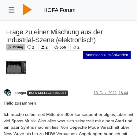
HOFA Forum
Frage zu einer Mischung aus der
Industrial-Szene (elektronisch)
2
2
556
2
Mixing
Anmelden zum Antworten
tongut.
18. Dez. 2021, 16:44
HOFA-COLLEGE STUDENT
Offline
Hallo zusammen
Ich mache selber seit Mitte der 80er konsequent erfolglos, aber mit
viel Spass Musik. Also alles was sich seinerzeit mit einem Atari und
ein paar Synths machen lies. Von Depeche Mode Verschnitt über
New Wave bis hin zu NDW Versuchen. Angefangen habe ich mit