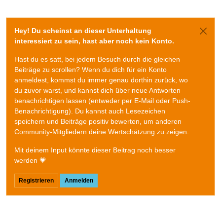
Hey! Du scheinst an dieser Unterhaltung
interessiert zu sein, hast aber noch kein Konto.
Hast du es satt, bei jedem Besuch durch die gleichen
Beiträge zu scrollen? Wenn du dich für ein Konto
anmeldest, kommst du immer genau dorthin zurück, wo
du zuvor warst, und kannst dich über neue Antworten
benachrichtigen lassen (entweder per E-Mail oder Push-
Benachrichtigung). Du kannst auch Lesezeichen
speichern und Beiträge positiv bewerten, um anderen
Community-Mitgliedern deine Wertschätzung zu zeigen.
Mit deinem Input könnte dieser Beitrag noch besser
werden 💗
Registrieren
Anmelden