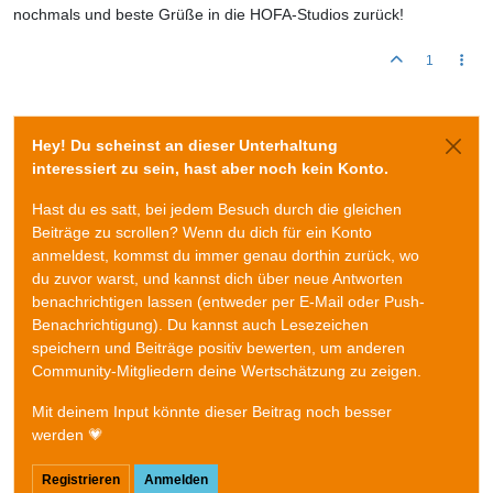
nochmals und beste Grüße in die HOFA-Studios zurück!
1
Hey! Du scheinst an dieser Unterhaltung
interessiert zu sein, hast aber noch kein Konto.
Hast du es satt, bei jedem Besuch durch die gleichen
Beiträge zu scrollen? Wenn du dich für ein Konto
anmeldest, kommst du immer genau dorthin zurück, wo
du zuvor warst, und kannst dich über neue Antworten
benachrichtigen lassen (entweder per E-Mail oder Push-
Benachrichtigung). Du kannst auch Lesezeichen
speichern und Beiträge positiv bewerten, um anderen
Community-Mitgliedern deine Wertschätzung zu zeigen.
Mit deinem Input könnte dieser Beitrag noch besser
werden 💗
Registrieren
Anmelden