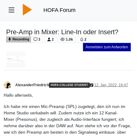
HOFA Forum
Pre-Amp in Mixer: Line-In oder Insert?
3
2
1.0k
2
Recording
Anmelden zum Antworten
AlexanderFriedrich
12. Jan. 2022, 16:47
HOFA-COLLEGE STUDENT
Offline
Hallo allerseits,
Ich habe mir einen Mic-Preamp (SPL) zugelegt, den ich nun im
Home Studio verkabeln will. Zudem nutze ich ein 12 Kanal-
Mixer (Presonus), der zugleich als Audio-Interface fungiert; ich
nehme darüber also in der DAW auf. Nun stehe ich vor der Frage,
wie ich den Preamp am besten in den Signalweg einbaue: über