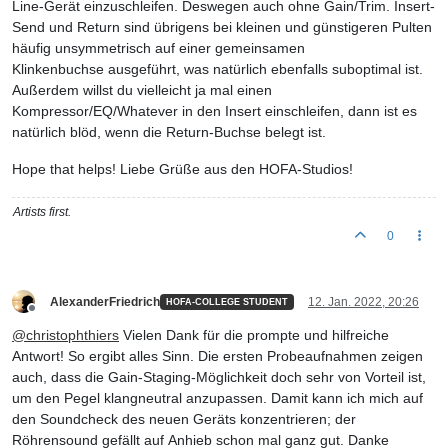
Line-Gerät einzuschleifen. Deswegen auch ohne Gain/Trim. Insert-
Send und Return sind übrigens bei kleinen und günstigeren Pulten
häufig unsymmetrisch auf einer gemeinsamen
Klinkenbuchse ausgeführt, was natürlich ebenfalls suboptimal ist.
Außerdem willst du vielleicht ja mal einen
Kompressor/EQ/Whatever in den Insert einschleifen, dann ist es
natürlich blöd, wenn die Return-Buchse belegt ist.
Hope that helps! Liebe Grüße aus den HOFA-Studios!
Artists first.
0
AlexanderFriedrich
12. Jan. 2022, 20:26
HOFA-COLLEGE STUDENT
Offline
@
christophthiers
Vielen Dank für die prompte und hilfreiche
Antwort! So ergibt alles Sinn. Die ersten Probeaufnahmen zeigen
auch, dass die Gain-Staging-Möglichkeit doch sehr von Vorteil ist,
um den Pegel klangneutral anzupassen. Damit kann ich mich auf
den Soundcheck des neuen Geräts konzentrieren; der
Röhrensound gefällt auf Anhieb schon mal ganz gut. Danke