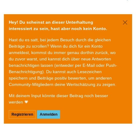
Hey! Du scheinst an dieser Unterhaltung
interessiert zu sein, hast aber noch kein Konto.
Hast du es satt, bei jedem Besuch durch die gleichen
Beiträge zu scrollen? Wenn du dich für ein Konto
anmeldest, kommst du immer genau dorthin zurück, wo
du zuvor warst, und kannst dich über neue Antworten
benachrichtigen lassen (entweder per E-Mail oder Push-
Benachrichtigung). Du kannst auch Lesezeichen
speichern und Beiträge positiv bewerten, um anderen
Community-Mitgliedern deine Wertschätzung zu zeigen.
Mit deinem Input könnte dieser Beitrag noch besser
werden 💗
Registrieren
Anmelden