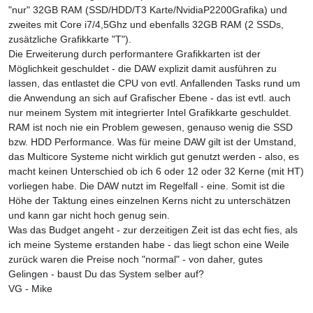
"nur" 32GB RAM (SSD/HDD/T3 Karte/NvidiaP2200Grafika) und
zweites mit Core i7/4,5Ghz und ebenfalls 32GB RAM (2 SSDs,
zusätzliche Grafikkarte "T").
Die Erweiterung durch performantere Grafikkarten ist der
Möglichkeit geschuldet - die DAW explizit damit ausführen zu
lassen, das entlastet die CPU von evtl. Anfallenden Tasks rund um
die Anwendung an sich auf Grafischer Ebene - das ist evtl. auch
nur meinem System mit integrierter Intel Grafikkarte geschuldet.
RAM ist noch nie ein Problem gewesen, genauso wenig die SSD
bzw. HDD Performance. Was für meine DAW gilt ist der Umstand,
das Multicore Systeme nicht wirklich gut genutzt werden - also, es
macht keinen Unterschied ob ich 6 oder 12 oder 32 Kerne (mit HT)
vorliegen habe. Die DAW nutzt im Regelfall - eine. Somit ist die
Höhe der Taktung eines einzelnen Kerns nicht zu unterschätzen
und kann gar nicht hoch genug sein.
Was das Budget angeht - zur derzeitigen Zeit ist das echt fies, als
ich meine Systeme erstanden habe - das liegt schon eine Weile
zurück waren die Preise noch "normal" - von daher, gutes
Gelingen - baust Du das System selber auf?
VG - Mike