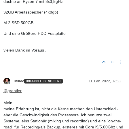
dachte an Ryzen 7 mit 8x3,5gHz
32GB Arbeitsspeicher (4x8gb)
M.2 SSD 500GB
Und eine Größere HDD Festplatte
vielen Dank im Voraus .
0
Mikeo
11. Feb. 2022, 07:58
HOFA-COLLEGE STUDENT
Offline
@
grantler
Moin,
meine Erfahrung ist, nicht die Kerne machen den Unterschied -
aber die Geschwindigkeit des Prozessors. Ich benutze zwei
Systeme, eins Stationär (mixing und recording) und eins "on-the-
road" für Recording/als Backup, ersteres mit Core i9/5.00Ghz und