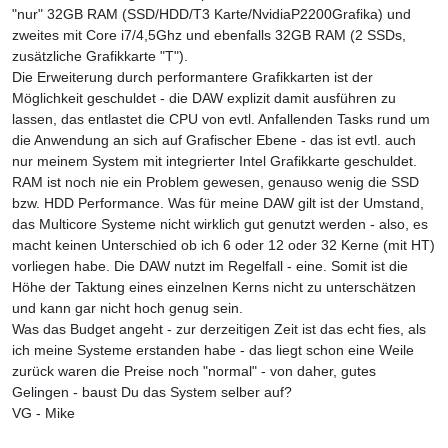
"nur" 32GB RAM (SSD/HDD/T3 Karte/NvidiaP2200Grafika) und
zweites mit Core i7/4,5Ghz und ebenfalls 32GB RAM (2 SSDs,
zusätzliche Grafikkarte "T").
Die Erweiterung durch performantere Grafikkarten ist der
Möglichkeit geschuldet - die DAW explizit damit ausführen zu
lassen, das entlastet die CPU von evtl. Anfallenden Tasks rund um
die Anwendung an sich auf Grafischer Ebene - das ist evtl. auch
nur meinem System mit integrierter Intel Grafikkarte geschuldet.
RAM ist noch nie ein Problem gewesen, genauso wenig die SSD
bzw. HDD Performance. Was für meine DAW gilt ist der Umstand,
das Multicore Systeme nicht wirklich gut genutzt werden - also, es
macht keinen Unterschied ob ich 6 oder 12 oder 32 Kerne (mit HT)
vorliegen habe. Die DAW nutzt im Regelfall - eine. Somit ist die
Höhe der Taktung eines einzelnen Kerns nicht zu unterschätzen
und kann gar nicht hoch genug sein.
Was das Budget angeht - zur derzeitigen Zeit ist das echt fies, als
ich meine Systeme erstanden habe - das liegt schon eine Weile
zurück waren die Preise noch "normal" - von daher, gutes
Gelingen - baust Du das System selber auf?
VG - Mike