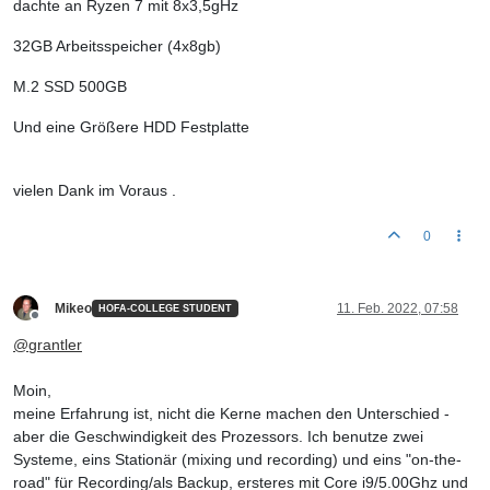
dachte an Ryzen 7 mit 8x3,5gHz
32GB Arbeitsspeicher (4x8gb)
M.2 SSD 500GB
Und eine Größere HDD Festplatte
vielen Dank im Voraus .
0
Mikeo
11. Feb. 2022, 07:58
HOFA-COLLEGE STUDENT
Offline
@
grantler
Moin,
meine Erfahrung ist, nicht die Kerne machen den Unterschied -
aber die Geschwindigkeit des Prozessors. Ich benutze zwei
Systeme, eins Stationär (mixing und recording) und eins "on-the-
road" für Recording/als Backup, ersteres mit Core i9/5.00Ghz und