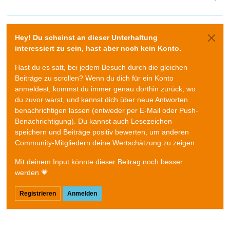
Hey! Du scheinst an dieser Unterhaltung
interessiert zu sein, hast aber noch kein Konto.
Hast du es satt, bei jedem Besuch durch die gleichen
Beiträge zu scrollen? Wenn du dich für ein Konto
anmeldest, kommst du immer genau dorthin zurück, wo
du zuvor warst, und kannst dich über neue Antworten
benachrichtigen lassen (entweder per E-Mail oder Push-
Benachrichtigung). Du kannst auch Lesezeichen
speichern und Beiträge positiv bewerten, um anderen
Community-Mitgliedern deine Wertschätzung zu zeigen.
Mit deinem Input könnte dieser Beitrag noch besser
werden 💗
Registrieren
Anmelden