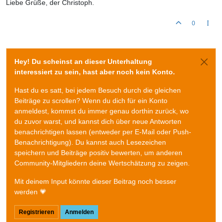
Liebe Grüße, der Christoph.
0
Hey! Du scheinst an dieser Unterhaltung
interessiert zu sein, hast aber noch kein Konto.
Hast du es satt, bei jedem Besuch durch die gleichen
Beiträge zu scrollen? Wenn du dich für ein Konto
anmeldest, kommst du immer genau dorthin zurück, wo
du zuvor warst, und kannst dich über neue Antworten
benachrichtigen lassen (entweder per E-Mail oder Push-
Benachrichtigung). Du kannst auch Lesezeichen
speichern und Beiträge positiv bewerten, um anderen
Community-Mitgliedern deine Wertschätzung zu zeigen.
Mit deinem Input könnte dieser Beitrag noch besser
werden 💗
Registrieren
Anmelden