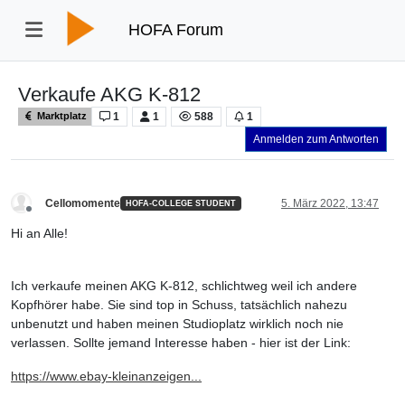
HOFA Forum
Verkaufe AKG K-812
1
1
588
1
Marktplatz
Anmelden zum Antworten
Cellomomente
5. März 2022, 13:47
HOFA-COLLEGE STUDENT
Offline
Hi an Alle!
Ich verkaufe meinen AKG K-812, schlichtweg weil ich andere
Kopfhörer habe. Sie sind top in Schuss, tatsächlich nahezu
unbenutzt und haben meinen Studioplatz wirklich noch nie
verlassen. Sollte jemand Interesse haben - hier ist der Link:
https://www.ebay-kleinanzeigen...