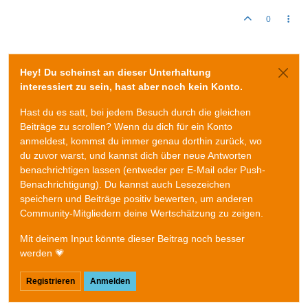
0
Hey! Du scheinst an dieser Unterhaltung
interessiert zu sein, hast aber noch kein Konto.
Hast du es satt, bei jedem Besuch durch die gleichen
Beiträge zu scrollen? Wenn du dich für ein Konto
anmeldest, kommst du immer genau dorthin zurück, wo
du zuvor warst, und kannst dich über neue Antworten
benachrichtigen lassen (entweder per E-Mail oder Push-
Benachrichtigung). Du kannst auch Lesezeichen
speichern und Beiträge positiv bewerten, um anderen
Community-Mitgliedern deine Wertschätzung zu zeigen.
Mit deinem Input könnte dieser Beitrag noch besser
werden 💗
Registrieren
Anmelden