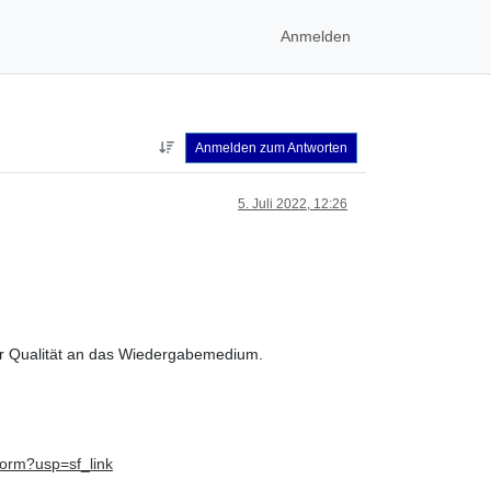
Anmelden
Anmelden zum Antworten
5. Juli 2022, 12:26
er Qualität an das Wiedergabemedium.
rm?usp=sf_link