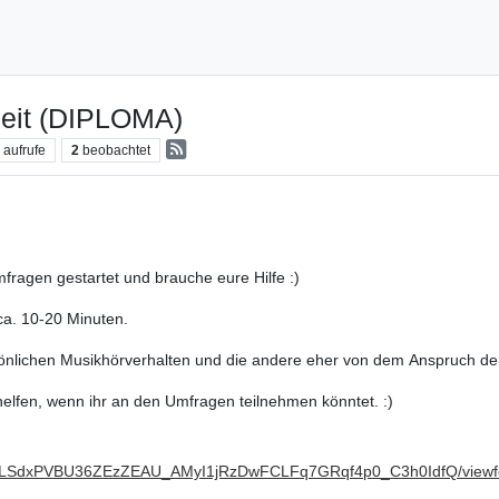
beit (DIPLOMA)
7
aufrufe
2
beobachtet
fragen gestartet und brauche eure Hilfe :)
ca. 10-20 Minuten.
önlichen Musikhörverhalten und die andere eher von dem Anspruch d
 helfen, wenn ihr an den Umfragen teilnehmen könntet. :)
AIpQLSdxPVBU36ZEzZEAU_AMyI1jRzDwFCLFq7GRqf4p0_C3h0IdfQ/viewfo