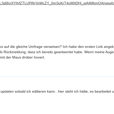
AIpQLSdi8ciXYIhfZTLUPAhYpWcZY_0mSoKrT4oMItDHj_wA4MkmQA/viewfo
nks auf die gleiche Umfrage verweisen? Ich habe den ersten Link ange
als Rückmeldung, dass ich bereits geantwortet habe. Wenn meine Augen
mit der Maus drüber hovert.
pdaten sobald ich editieren kann.. hier steht ich hätte, es bearbeite