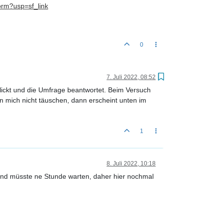
rm?usp=sf_link
0
7. Juli 2022, 08:52
klickt und die Umfrage beantwortet. Beim Versuch
 mich nicht täuschen, dann erscheint unten im
1
8. Juli 2022, 10:18
t und müsste ne Stunde warten, daher hier nochmal