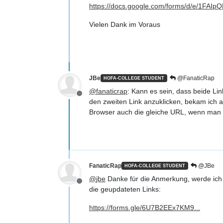
https://docs.google.com/forms/d/e/1F
Vielen Dank im Voraus
JBe
@FanaticRap
HOFA-COLLEGE STUDENT
@
fanaticrap
: Kann es sein, dass beide Li
Offline
den zweiten Link anzuklicken, bekam ich 
Browser auch die gleiche URL, wenn man 
FanaticRap
@JBe
HOFA-COLLEGE STUDENT
@
jbe
Danke für die Anmerkung, werde ich u
Offline
die geupdateten Links:
https://forms.gle/6U7B2EEx7KM9...