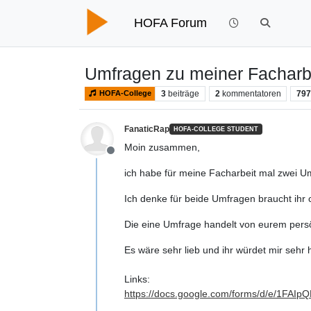
HOFA Forum
Umfragen zu meiner Fachar
3
beiträge
2
kommentatoren
79
HOFA-College
FanaticRap
HOFA-COLLEGE STUDENT
Moin zusammen,
Offline
ich habe für meine Facharbeit mal zwei Um
Ich denke für beide Umfragen braucht ihr 
Die eine Umfrage handelt von eurem pers
Es wäre sehr lieb und ihr würdet mir sehr
Links:
https://docs.google.com/forms/d/e/1F