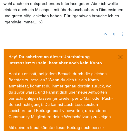
wohl auch ein entsprechendes Interface getan. Aber ich wollte
einfach auch ein Mischpult mit überhauschaubaren Dimensionen
und guten Möglichkeiten haben. Für irgendwas brauche ich es
irgendwie immer... :-)
0
Hey! Du scheinst an dieser Unterhaltung
interessiert zu sein, hast aber noch kein Konto.
Hast du es satt, bei jedem Besuch durch die gleichen
Beiträge zu scrollen? Wenn du dich für ein Konto
anmeldest, kommst du immer genau dorthin zurück, wo
du zuvor warst, und kannst dich über neue Antworten
benachrichtigen lassen (entweder per E-Mail oder Push-
Benachrichtigung). Du kannst auch Lesezeichen
speichern und Beiträge positiv bewerten, um anderen
Community-Mitgliedern deine Wertschätzung zu zeigen.
Mit deinem Input könnte dieser Beitrag noch besser