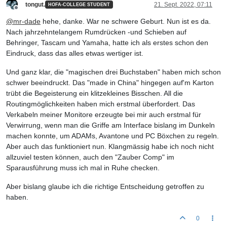
tongut.
21. Sept. 2022, 07:11
HOFA-COLLEGE STUDENT
Offline
@
mr-dade
hehe, danke. War ne schwere Geburt. Nun ist es da.
Nach jahrzehntelangem Rumdrücken -und Schieben auf
Behringer, Tascam und Yamaha, hatte ich als erstes schon den
Eindruck, dass das alles etwas wertiger ist.
Und ganz klar, die "magischen drei Buchstaben" haben mich schon
schwer beeindruckt. Das "made in China" hingegen auf'm Karton
trübt die Begeisterung ein klitzekleines Bisschen. All die
Routingmöglichkeiten haben mich erstmal überfordert. Das
Verkabeln meiner Monitore erzeugte bei mir auch erstmal für
Verwirrung, wenn man die Griffe am Interface bislang im Dunkeln
machen konnte, um ADAMs, Avantone und PC Böxchen zu regeln.
Aber auch das funktioniert nun. Klangmässig habe ich noch nicht
allzuviel testen können, auch den "Zauber Comp" im
Sparausführung muss ich mal in Ruhe checken.
Aber bislang glaube ich die richtige Entscheidung getroffen zu
haben.
0