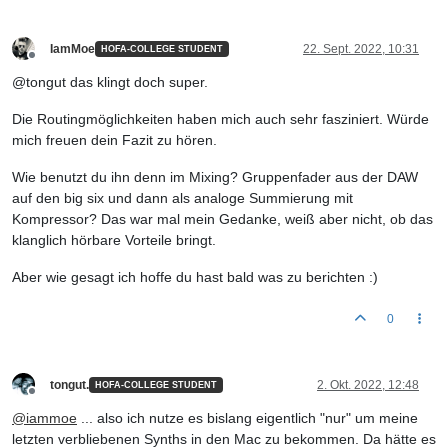
IamMoe
22. Sept. 2022, 10:31
HOFA-COLLEGE STUDENT
Offline
@tongut das klingt doch super.
Die Routingmöglichkeiten haben mich auch sehr fasziniert. Würde
mich freuen dein Fazit zu hören.
Wie benutzt du ihn denn im Mixing? Gruppenfader aus der DAW
auf den big six und dann als analoge Summierung mit
Kompressor? Das war mal mein Gedanke, weiß aber nicht, ob das
klanglich hörbare Vorteile bringt.
Aber wie gesagt ich hoffe du hast bald was zu berichten :)
0
tongut.
2. Okt. 2022, 12:48
HOFA-COLLEGE STUDENT
Offline
@
iammoe
... also ich nutze es bislang eigentlich "nur" um meine
letzten verbliebenen Synths in den Mac zu bekommen. Da hätte es