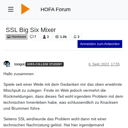
HOFA Forum
SSL Big Six Mixer
7
3
1.0k
3
Hardware
Anmelden zum Antworten
tongut.
6. Sept. 2022, 17:55
HOFA-COLLEGE STUDENT
Offline
Hallo zusammen
Spiele seit einer Weile mit dem Gedanken mir das oben erwähnte
Mischpult zu zulegen. Finde im Web jedoch vermehrt die
Rückmeldungen, dass dieses Teil wohl irgendein Problem mit dem
technischen Innenleben habe, was schlussendlich zu Knacksen
und Brummen führe.
Seitens SSL wird/wurde das Problem wohl dann mit einer
technischen Nachrüstung gelöst. Hat hier irgendjemand