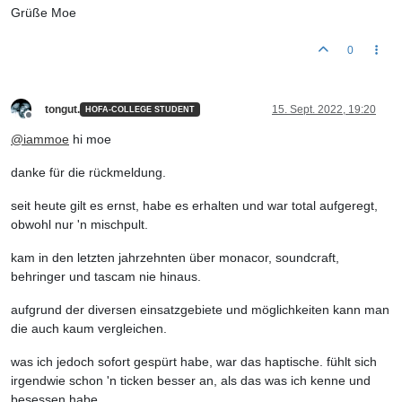
Grüße Moe
0
tongut.
15. Sept. 2022, 19:20
HOFA-COLLEGE STUDENT
Offline
@
iammoe
hi moe
danke für die rückmeldung.
seit heute gilt es ernst, habe es erhalten und war total aufgeregt,
obwohl nur 'n mischpult.
kam in den letzten jahrzehnten über monacor, soundcraft,
behringer und tascam nie hinaus.
aufgrund der diversen einsatzgebiete und möglichkeiten kann man
die auch kaum vergleichen.
was ich jedoch sofort gespürt habe, war das haptische. fühlt sich
irgendwie schon 'n ticken besser an, als das was ich kenne und
besessen habe.