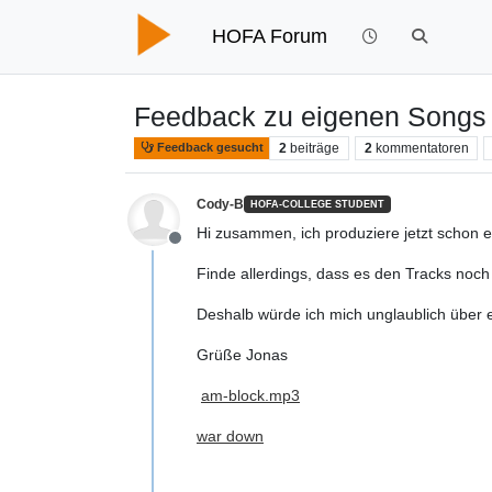
HOFA Forum
Feedback zu eigenen Songs
2
beiträge
2
kommentatoren
Feedback gesucht
Cody-B
HOFA-COLLEGE STUDENT
Hi zusammen, ich produziere jetzt schon e
Offline
Finde allerdings, dass es den Tracks noch a
Deshalb würde ich mich unglaublich über 
Grüße Jonas
am-block.mp3
war down