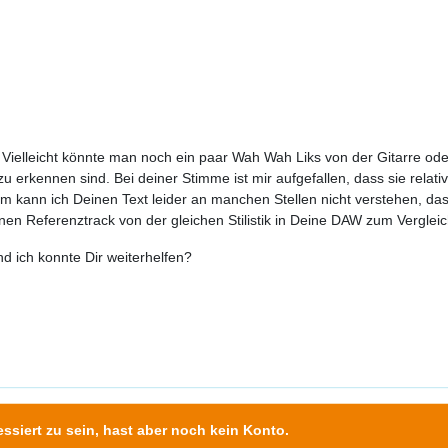
t. Vielleicht könnte man noch ein paar Wah Wah Liks von der Gitarre od
 erkennen sind. Bei deiner Stimme ist mir aufgefallen, dass sie relat
m kann ich Deinen Text leider an manchen Stellen nicht verstehen, da
inen Referenztrack von der gleichen Stilistik in Deine DAW zum Vergleic
und ich konnte Dir weiterhelfen?
ssiert zu sein, hast aber noch kein Konto.