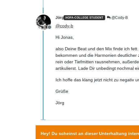
Jörg
@Cody-B
HOFA-COLLEGE STUDENT
@
cody-b
Offline
Hi Jonas,
also Deine Beat und den Mix finde ich fet
bekommen und die Harmonien deutlicher zu
rein oder Tiefmitten rausnehmen, außerde
artikulierst. Lade Dir unbedingt nochmal e
Ich hoffe das klang jetzt nicht zu negativ 
Grüße
Jörg
Hey! Du scheinst an dieser Unterhaltung intere