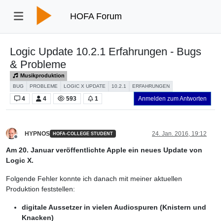
HOFA Forum
Logic Update 10.2.1 Erfahrungen - Bugs
& Probleme
Musikproduktion
BUG
PROBLEME
LOGIC X UPDATE
10.2.1
ERFAHRUNGEN
4
4
593
1
Anmelden zum Antworten
HYPNOS
24. Jan. 2016, 19:12
HOFA-COLLEGE STUDENT
Offline
Am 20. Januar veröffentlichte Apple ein neues Update von
Logic X.
Folgende Fehler konnte ich danach mit meiner aktuellen
Produktion feststellen:
digitale Aussetzer in vielen Audiospuren (Knistern und
Knacken)