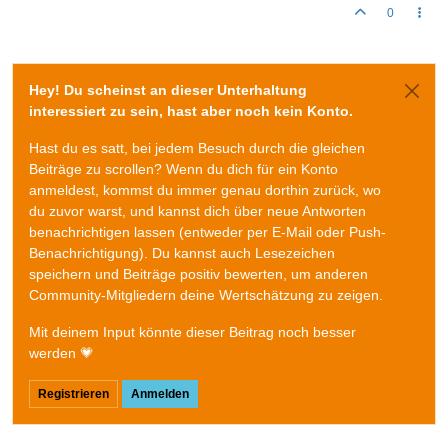
0
Hey! Du scheinst an dieser Unterhaltung
interessiert zu sein, hast aber noch kein Konto.
Hast du es satt, bei jedem Besuch durch die gleichen
Beiträge zu scrollen? Wenn du dich für ein Konto
anmeldest, kommst du immer genau dorthin zurück, wo
du zuvor warst, und kannst dich über neue Antworten
benachrichtigen lassen (entweder per E-Mail oder Push-
Benachrichtigung). Du kannst auch Lesezeichen
speichern und Beiträge positiv bewerten, um anderen
Community-Mitgliedern deine Wertschätzung zu zeigen.
Mit deinem Input könnte dieser Beitrag noch besser
werden 💗
Registrieren
Anmelden