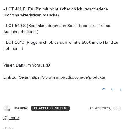
- LCT 441 FLEX (Bin mir nicht sicher ob ich verschiedene
Richtcharakteristiken brauche)
- LCT 540 S (Bedenken durch den Satz: "Ideal für extreme
Audiobearbeitung")
- LCT 1040 (Frage mich ob es sich lohnt 3.500€ in die Hand zu
nehmen...)
Vielen Dank im Voraus :D
Link zur Seite:
https://www.lewitt-audio.com/de/produkte
0
Melanie__
14. Apr. 2023, 16:50
HOFA-COLLEGE STUDENT
Offline
@
jump-r
Hallo