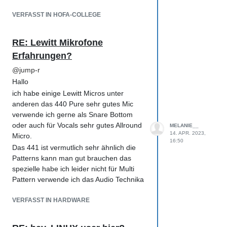
Fadern hinbekommt und dann sich den
VERFASST IN HOFA-COLLEGE
Details widmen kann auch wird es schon
viel klar Dartstellen wie der Song klingen
soll.
RE: Lewitt Mikrofone
Vermutlich muß das jeder für sich selber
Erfahrungen?
entscheiden was das richtige ist.
@
jump-r
Hallo
ich habe einige Lewitt Micros unter
anderen das 440 Pure sehr gutes Mic
verwende ich gerne als Snare Bottom
oder auch für Vocals sehr gutes Allround
MELANIE__
14. APR. 2023,
Micro.
16:50
Das 441 ist vermutlich sehr ähnlich die
Patterns kann man gut brauchen das
spezielle habe ich leider nicht für Multi
Pattern verwende ich das Audio Technika
AT2050.
VERFASST IN HARDWARE
Drum Micros sind hervorragend von
Lewitt genauso wie 040 match und 140
air die beiden Stäbchen sind super als