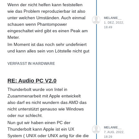
Programmierern immer mal wieder eine
Wenn der nicht helfen kann feststellen
Spende gebe für die Arbeit. Linux ist auch
wie das Problem reproduzierbar ist also
sehr gut in Bezug auf Audio Hardware
unter welchen Umständen. Auch einmal
MELANIE__
Pipewire habe ich gerade bei mir eine
1. DEZ. 2022,
schauen wenn Phantompower
18:49
Teststellung mit Native AVB am laufen
eingeschaltet wird gibt es einen Peak am
geht prima genauso wie am Mac aber
Meter.
eben noch Beta . Die RME Raydat war
Im Moment ist das noch sehr undefiniert
reinschrauben mit alsa Konfigurieren und
und kann alles sein von Lötstelle nicht gut
gut ist lief einfach.
bis Membran am kaputt werden oder
Im Gesamten ist es eh fraglich wie das
Elektronik hat etwas. Aufschrauben erst
VERFASST IN HARDWARE
weitergeht mit Software ich habe da so
wenn Hersteller nichts machen kann und
meine bedenken vor allem was ist wenn
keine Garantie.
RE: Audio PC V2.0
ich dann in ein paar Jahren ein Projekt
Remixen muß gehen dann noch alle
Thunderbolt wurde von Intel in
Plugins habe ich dann noch wirklich das
Zusammenarbeit mit Apple entwickelt
was gebraucht wird oder wird das ein
also darf es nicht wundern das AMD das
riesen gefrickel bei Open Source kann ich
nicht unterstützt genauso wie Windows
mir den Code herunterladen und auf
oder nur schlecht.
einem neueren System Kompilieren und
Nun gut wir haben einen PC der
habe den Stand von damals bei
MELANIE__
Thunderbolt kann Apple ist ein UX
7. AUG. 2022,
Kaufsoftware geht das nicht.
System ( UNIX oder UNIX artig für die die
18:29