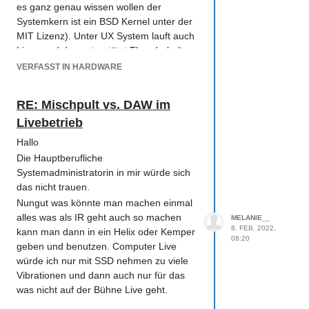
es ganz genau wissen wollen der
Systemkern ist ein BSD Kernel unter der
MIT Lizenz). Unter UX System lauft auch
Linux und das unterstützt Thunderbolt
out of the box im gesamten
VERFASST IN HARDWARE
Umfang(performant wie MacOS auf
normaler PC Hardware und Apple
RE: Mischpult vs. DAW im
Hadrware lauffähig).
Livebetrieb
Linux fällt in dieser Runde, einmal
ausgenommen von mir als Linux
Hallo
Professional Level 3, weg da muss man
Die Hauptberufliche
sich zu gut auskennen als Ottonormal PC
Systemadministratorin in mir würde sich
User das machen könnte.
das nicht trauen.
Ich würde da einen Mac empfehlen da
Nungut was könnte man machen einmal
gibt dann auch keine Einschränkungen
alles was als IR geht auch so machen
MELANIE__
mit Software da alle Firmen auch dafür
8. FEB. 2022,
kann man dann in ein Helix oder Kemper
08:20
die Software programmieren.
geben und benutzen. Computer Live
würde ich nur mit SSD nehmen zu viele
Vibrationen und dann auch nur für das
was nicht auf der Bühne Live geht.
Mindestens zwei Rechner und nogo wäre