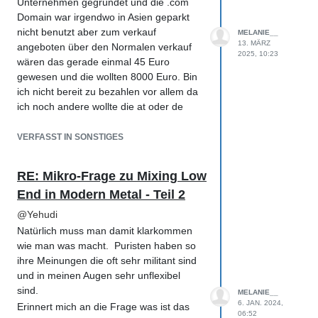
Unternehmen gegründet und die .com
Domain war irgendwo in Asien geparkt
nicht benutzt aber zum verkauf
MELANIE__
13. MÄRZ
angeboten über den Normalen verkauf
2025, 10:23
wären das gerade einmal 45 Euro
gewesen und die wollten 8000 Euro. Bin
ich nicht bereit zu bezahlen vor allem da
ich noch andere wollte die at oder de
Domains bekommt man eh nur wenn
man in der EU ist.
VERFASST IN SONSTIGES
Kleidung und Musikalische Darbietungen
sind soweit mir bekannt andere
RE: Mikro-Frage zu Mixing Low
Handelsklassen und damit sollte das
End in Modern Metal - Teil 2
gehen so wie sich das Apple einmal
vorgestellt hat geht nicht als IT Firma
@
Yehudi
kann man kein Kaffee auf Unterlassung
Natürlich muss man damit klarkommen
klagen weil die sich irgendwas mit I
wie man was macht. Puristen haben so
einfallen haben lassen. Hier bitte einen
ihre Meinungen die oft sehr militant sind
Anwalt zu Rate ziehen.
und in meinen Augen sehr unflexibel
Wichtig ist für dich schaue das du
sind.
MELANIE__
möglichst alles anmeldest also Insta,
6. JAN. 2024,
Erinnert mich an die Frage was ist das
06:52