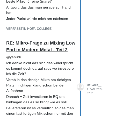
Facebook, Twitter/X, Youtube ..... und
beste Mikro für eine Snare?
auch ab und an Posten. Facebook war
Antwort: das das man gerade zur Hand
da bei mir als Firma auch ganz komisch
hat.
haben mir geschrieben das ich nicht
Jeder Purist würde mich am nächsten
diese Firma besitze und eine Betrügerin
Baum aufknüpfen wenn sie erfahren das
bin (ein Kaffee in Neuseeland hat den
VERFASST IN HOFA-COLLEGE
ich ein Sennheiser 604 auf der Snare
selben Namen). Hat etwas gedauert
gerne hab weil dort gehört einfach ein
ihnen zu erklären was Handelsklassen
SM57 hin das habe ich aber nicht und gut
RE: Mikro-Frage zu Mixing Low
sind und dann hat es geklappt sie wollten
klingen tut beides. Genauso Kick Drum
mich aber erst lebenslang rauswerfen
End in Modern Metal - Teil 2
ohne Loch im Reso wieso nicht ein Tom
(auch nicht angenehm aber eine Kopie
Mikro von vorne auf den Beater richten
@
yehudi
des Firmenbuch Auszuges mit meiner
für Attack und so ausrichten das die
Ich denke nicht das sich das widerspricht
UID war dann doch ein gutes Argument).
Snare im wenig übersprechen hat.
es kommt doch darauf raus wo investiere
Experimentieren ist wichtig und spart
ich die Zeit?
dann Zeit sollte man aber so machen das
Vorab in das richtige Mikro am richtigen
man das nicht gerade an den Kunden
Platz = richtiger klang schon bei der
MELANIE__
verrechnen muss die zahlen ja dafür das
2. JAN. 2024,
Aufnahme
07:51
dir das bekannt ist.
Danach = Zeit investieren in EQ und
hinbiegen das es so klingt wie es soll
Bei ersteren ist es vermutlich so das man
einen fast fertigen Mix schon nur mit den