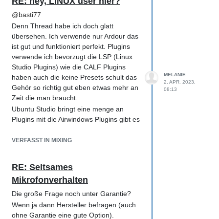
RE: hey, LINUX user hier?
mid Mic gepaart mit einem 8er Pattern
@
basti77
für Side auf Akustischen Gitarren (da
Denn Thread habe ich doch glatt
würde das 441 passen ). 8 oder Kugel
übersehen. Ich verwende nur Ardour das
braucht man immer wenn man
ist gut und funktioniert perfekt. Plugins
Räumlichkeit braucht.
verwende ich bevorzugt die LSP (Linux
Die große Frage ist was hast du vor mit
Studio Plugins) wie die CALF Plugins
dem/den Micros bei manchen Sachen ist
MELANIE__
haben auch die keine Presets schult das
es besser ein spezielles zu kaufen bei
2. APR. 2023,
Gehör so richtig gut eben etwas mehr an
anderen sind universal Micros gut. Und
08:13
Zeit die man braucht.
auch nicht vergessen einmal was ganz
Ubuntu Studio bringt eine menge an
anderes ausprobieren wie zum Beispiel
Plugins mit die Airwindows Plugins gibt es
ein e604 was eigentlich ein Tom Mic sein
auch als OpenSource für Linux also
soll vor einen Gitarren Amp (klingt sehr
nichts was dir fehlen würde.
gut schaut komisch aus).
VERFASST IN MIXING
Eine Zeit lang habe ich mit den Waves
Plugins geliebäugelt mir war aber dann
RE: Seltsames
doch mein gewohntes System wichtiger
Mikrofonverhalten
und mit dem Subscription Chaos das die
hatten und zurückgerudert sind wurde bei
Die große Frage noch unter Garantie?
mir bestätigt das ich auf der Open Source
Wenn ja dann Hersteller befragen (auch
schiene bleiben will und den
ohne Garantie eine gute Option).