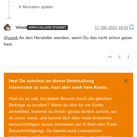
6 Monaten später
Yehudi
17. Okt. 2023, 16:55
HOFA-COLLEGE STUDENT
Offline
@
uwek
An den Hersteller wenden, wenn Du das nicht schon getan
hast.
0
Hey! Du scheinst an dieser Unterhaltung
interessiert zu sein, hast aber noch kein Konto.
Hast du es satt, bei jedem Besuch durch die gleichen
Beiträge zu scrollen? Wenn du dich für ein Konto
anmeldest, kommst du immer genau dorthin zurück, wo
du zuvor warst, und kannst dich über neue Antworten
benachrichtigen lassen (entweder per E-Mail oder Push-
Benachrichtigung). Du kannst auch Lesezeichen