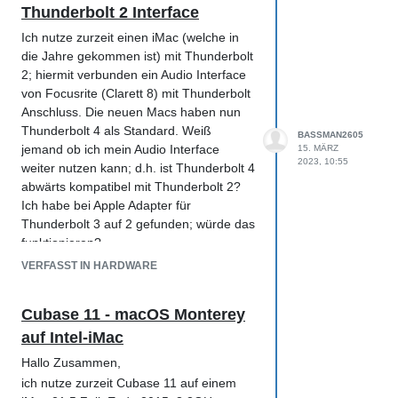
Thunderbolt 2 Interface
Ich nutze zurzeit einen iMac (welche in
die Jahre gekommen ist) mit Thunderbolt
2; hiermit verbunden ein Audio Interface
von Focusrite (Clarett 8) mit Thunderbolt
Anschluss. Die neuen Macs haben nun
Thunderbolt 4 als Standard. Weiß
BASSMAN2605
jemand ob ich mein Audio Interface
15. MÄRZ
2023, 10:55
weiter nutzen kann; d.h. ist Thunderbolt 4
abwärts kompatibel mit Thunderbolt 2?
Ich habe bei Apple Adapter für
Thunderbolt 3 auf 2 gefunden; würde das
funktionieren?
Danke für Eure Antworten!
VERFASST IN HARDWARE
Cubase 11 - macOS Monterey
auf Intel-iMac
Hallo Zusammen,
ich nutze zurzeit Cubase 11 auf einem