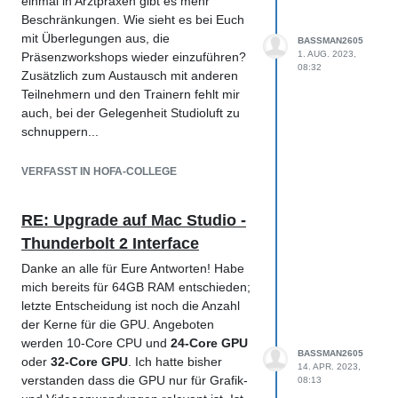
einmal in Arztpraxen gibt es mehr
Beschränkungen. Wie sieht es bei Euch
mit Überlegungen aus, die
BASSMAN2605
1. AUG. 2023,
Präsenzworkshops wieder einzuführen?
08:32
Zusätzlich zum Austausch mit anderen
Teilnehmern und den Trainern fehlt mir
auch, bei der Gelegenheit Studioluft zu
schnuppern...
Ich freue mich auf den Neustart!
VERFASST IN HOFA-COLLEGE
Viele Grüße!
RE: Upgrade auf Mac Studio -
Thunderbolt 2 Interface
Danke an alle für Eure Antworten! Habe
mich bereits für 64GB RAM entschieden;
letzte Entscheidung ist noch die Anzahl
der Kerne für die GPU. Angeboten
werden 10-Core CPU und
24-Core GPU
BASSMAN2605
oder
32-Core GPU
. Ich hatte bisher
14. APR. 2023,
verstanden dass die GPU nur für Grafik-
08:13