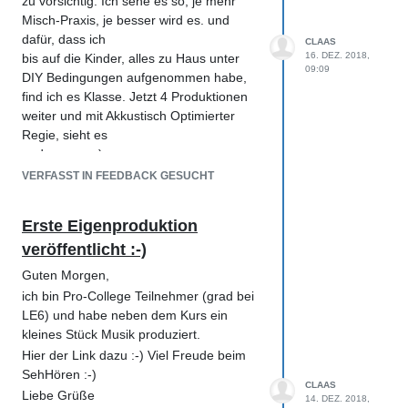
zu vorsichtig. Ich sehe es so, je mehr
Misch-Praxis, je besser wird es. und
dafür, dass ich
CLAAS
16. DEZ. 2018,
bis auf die Kinder, alles zu Haus unter
09:09
DIY Bedingungen aufgenommen habe,
find ich es Klasse. Jetzt 4 Produktionen
weiter und mit Akkustisch Optimierter
Regie, sieht es
anders aus :-).
Gruß
VERFASST IN FEEDBACK GESUCHT
Claas
Erste Eigenproduktion
veröffentlicht :-)
Guten Morgen,
ich bin Pro-College Teilnehmer (grad bei
LE6) und habe neben dem Kurs ein
kleines Stück Musik produziert.
Hier der Link dazu :-) Viel Freude beim
SehHören :-)
CLAAS
Liebe Grüße
14. DEZ. 2018,