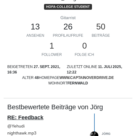
HOFA-COLLEGE STUDENT
Gitarrist
13
26
50
ANSEHEN
PROFILAUFRUFE
BEITRÄGE
1
0
FOLLOWER
FOLGE ICH
BEIGETRETEN
27. SEPT. 2021,
ZULETZT ONLINE
11. JULI 2025,
16:36
12:22
ALTER
48
HOMEPAGE
WWW.CAPTAINOVERDRIVE.DE
WOHNORT
FERNWALD
Bestbewertete Beiträge von Jörg
RE: Feedback
@
Yehudi
nighthawk.mp3
JÖRG