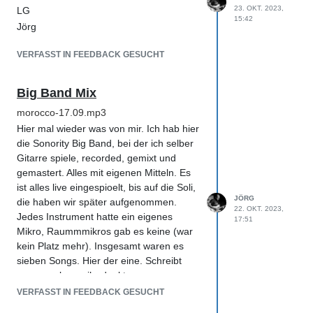
23. OKT. 2023,
LG
15:42
Jörg
VERFASST IN FEEDBACK GESUCHT
Big Band Mix
morocco-17.09.mp3
Hier mal wieder was von mir. Ich hab hier
die Sonority Big Band, bei der ich selber
Gitarre spiele, recorded, gemixt und
gemastert. Alles mit eigenen Mitteln. Es
ist alles live eingespioelt, bis auf die Soli,
JÖRG
die haben wir später aufgenommen.
22. OKT. 2023,
Jedes Instrument hatte ein eigenes
17:51
Mikro, Raummmikros gab es keine (war
kein Platz mehr). Insgesamt waren es
sieben Songs. Hier der eine. Schreibt
gerne mal, was ihr denkt...
VERFASST IN FEEDBACK GESUCHT