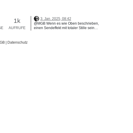
3. Jan. 2025, 08:42
1k
@MGB Wenn es wie Oben beschrieben,
GE
AUFRUFE
einen Sendeffekt mit totaler Stille sein
soll; habe ich noch etwas im Petto:Wenn
ich bei meiner DAW / Reasonstudios die
Effekte bei Dry/Wet voll aufdrehe
GB
|
Datenschutz
(100%), dann klingen Diese nicht
aus. ich würde deshalb einmal
probieren den Dry/Wet Regler etwas
runter zu drehen... In den meisten
Fällen, wie oben geschildert passiert
dies beim Delay, so meine
Erfahrung...LomenDix