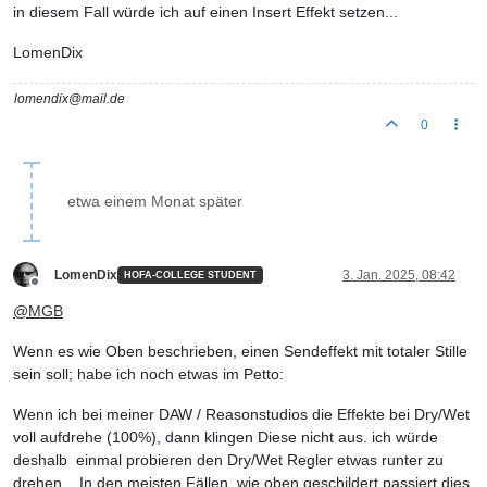
in diesem Fall würde ich auf einen Insert Effekt setzen...
LomenDix
lomendix@mail.de
0
etwa einem Monat später
LomenDix
3. Jan. 2025, 08:42
HOFA-COLLEGE STUDENT
Offline
@
MGB
Wenn es wie Oben beschrieben, einen Sendeffekt mit totaler Stille
sein soll; habe ich noch etwas im Petto:
Wenn ich bei meiner DAW / Reasonstudios die Effekte bei Dry/Wet
voll aufdrehe (100%), dann klingen Diese nicht aus. ich würde
deshalb einmal probieren den Dry/Wet Regler etwas runter zu
drehen... In den meisten Fällen, wie oben geschildert passiert dies