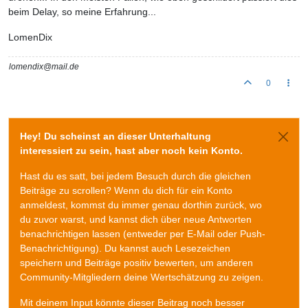
beim Delay, so meine Erfahrung...
LomenDix
lomendix@mail.de
0
Hey! Du scheinst an dieser Unterhaltung
interessiert zu sein, hast aber noch kein Konto.
Hast du es satt, bei jedem Besuch durch die gleichen
Beiträge zu scrollen? Wenn du dich für ein Konto
anmeldest, kommst du immer genau dorthin zurück, wo
du zuvor warst, und kannst dich über neue Antworten
benachrichtigen lassen (entweder per E-Mail oder Push-
Benachrichtigung). Du kannst auch Lesezeichen
speichern und Beiträge positiv bewerten, um anderen
Community-Mitgliedern deine Wertschätzung zu zeigen.
Mit deinem Input könnte dieser Beitrag noch besser