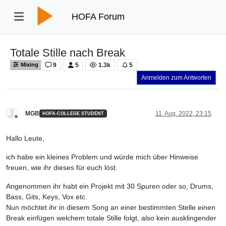
HOFA Forum
Totale Stille nach Break
9
5
1.3k
5
Mixing
Anmelden zum Antworten
MGB
11. Aug. 2022, 23:15
HOFA-COLLEGE STUDENT
Offline
Hallo Leute,
ich habe ein kleines Problem und würde mich über Hinweise
freuen, wie ihr dieses für euch löst.
Angenommen ihr habt ein Projekt mit 30 Spuren oder so, Drums,
Bass, Gits, Keys, Vox etc.
Nun möchtet ihr in diesem Song an einer bestimmten Stelle einen
Break einfügen welchem totale Stille folgt, also kein ausklingender