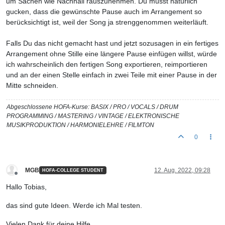
um Sachen wie Nachhall rauszunehmen. Du musst natürlich
gucken, dass die gewünschte Pause auch im Arrangement so
berücksichtigt ist, weil der Song ja strenggenommen weiterläuft.
Falls Du das nicht gemacht hast und jetzt sozusagen in ein fertiges
Arrangement ohne Stille eine längere Pause einfügen willst, würde
ich wahrscheinlich den fertigen Song exportieren, reimportieren
und an der einen Stelle einfach in zwei Teile mit einer Pause in der
Mitte schneiden.
Abgeschlossene HOFA-Kurse: BASIX / PRO / VOCALS / DRUM
PROGRAMMING / MASTERING / VINTAGE / ELEKTRONISCHE
MUSIKPRODUKTION / HARMONIELEHRE / FILMTON
0
MGB
12. Aug. 2022, 09:28
HOFA-COLLEGE STUDENT
Offline
Hallo Tobias,
das sind gute Ideen. Werde ich Mal testen.
Vielen Dank für deine Hilfe.