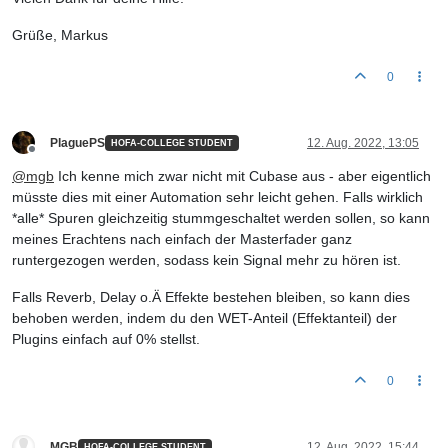
Grüße, Markus
0
PlaguePS
12. Aug. 2022, 13:05
HOFA-COLLEGE STUDENT
Offline
@
mgb
Ich kenne mich zwar nicht mit Cubase aus - aber eigentlich
müsste dies mit einer Automation sehr leicht gehen. Falls wirklich
*alle* Spuren gleichzeitig stummgeschaltet werden sollen, so kann
meines Erachtens nach einfach der Masterfader ganz
runtergezogen werden, sodass kein Signal mehr zu hören ist.
Falls Reverb, Delay o.Ä Effekte bestehen bleiben, so kann dies
behoben werden, indem du den WET-Anteil (Effektanteil) der
Plugins einfach auf 0% stellst.
0
MGB
12. Aug. 2022, 15:44
HOFA-COLLEGE STUDENT