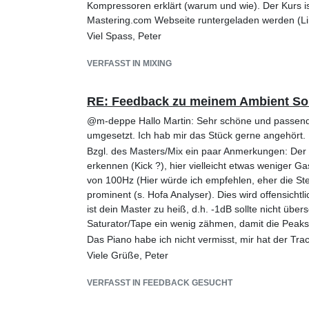
Kompressoren erklärt (warum und wie). Der Kurs is
Mastering.com Webseite runtergeladen werden (Li
Viel Spass, Peter
VERFASST IN MIXING
RE: Feedback zu meinem Ambient S
@m-deppe Hallo Martin: Sehr schöne und passend
umgesetzt. Ich hab mir das Stück gerne angehört.
Bzgl. des Masters/Mix ein paar Anmerkungen: Der F
erkennen (Kick ?), hier vielleicht etwas weniger 
von 100Hz (Hier würde ich empfehlen, eher die Ste
prominent (s. Hofa Analyser). Dies wird offensicht
ist dein Master zu heiß, d.h. -1dB sollte nicht üb
Saturator/Tape ein wenig zähmen, damit die Peaks
Das Piano habe ich nicht vermisst, mir hat der Tra
Viele Grüße, Peter
VERFASST IN FEEDBACK GESUCHT