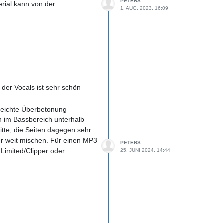
PETERS
erial kann von der
1. AUG. 2023, 16:09
er Vocals ist sehr schön
 leichte Überbetonung
ch im Bassbereich unterhalb
itte, die Seiten dagegen sehr
ger weit mischen. Für einen MP3
PETERS
 Limited/Clipper oder
25. JUNI 2024, 14:44