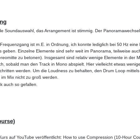
ong
e Soundauswahl, das Arrangement ist stimmig. Der Panoramawechsel d
requenzgang ist m.E. in Ordnung, ich konnte lediglich bei 50 Hz eine
Gas geben. Einzelne Elemente sind sehr weit im Panorama, teilweise au
reomitte zu betonen). Insgesamt sind relativ wenige Elemente in der M
lich, sobald man den Track in Mono abspielt. Hier vielleicht etwas weni
erschritten werden. Um die Loudness zu behalten, den Drum Loop mittels
 im Mix nicht zu groß werden.
ck auch so gefallen.
ourse)
urs auf YouTube veröffentlicht: How to use Compression (10-Hour Cour