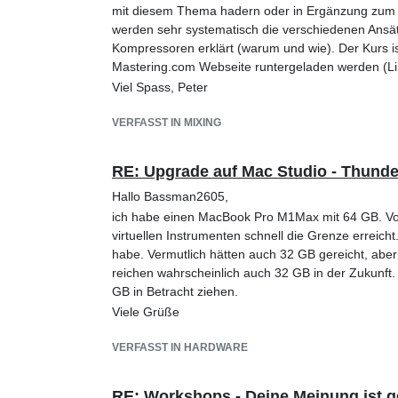
mit diesem Thema hadern oder in Ergänzung zum HO
werden sehr systematisch die verschiedenen Ansät
Kompressoren erklärt (warum und wie). Der Kurs is
Mastering.com Webseite runtergeladen werden (Li
Viel Spass, Peter
VERFASST IN MIXING
RE: Upgrade auf Mac Studio - Thunder
Hallo Bassman2605,
ich habe einen MacBook Pro M1Max mit 64 GB. Vorh
virtuellen Instrumenten schnell die Grenze erreich
habe. Vermutlich hätten auch 32 GB gereicht, abe
reichen wahrscheinlich auch 32 GB in der Zukunft. W
GB in Betracht ziehen.
Viele Grüße
VERFASST IN HARDWARE
RE: Workshops - Deine Meinung ist g