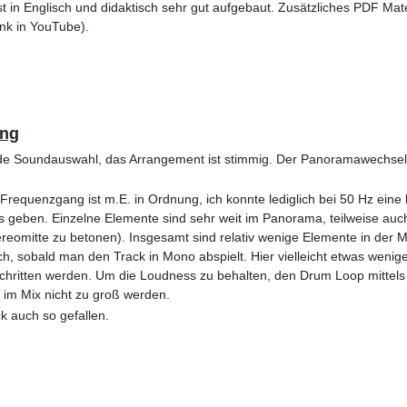
t in Englisch und didaktisch sehr gut aufgebaut. Zusätzliches PDF Mat
nk in YouTube).
ong
e Soundauswahl, das Arrangement ist stimmig. Der Panoramawechsel d
requenzgang ist m.E. in Ordnung, ich konnte lediglich bei 50 Hz eine
Gas geben. Einzelne Elemente sind sehr weit im Panorama, teilweise au
reomitte zu betonen). Insgesamt sind relativ wenige Elemente in der M
lich, sobald man den Track in Mono abspielt. Hier vielleicht etwas weni
erschritten werden. Um die Loudness zu behalten, den Drum Loop mittels
 im Mix nicht zu groß werden.
ck auch so gefallen.