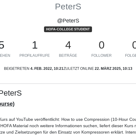
PeterS
@PeterS
HOFA-COLLEGE STUDENT
5
1
4
0
EHEN
PROFILAUFRUFE
BEITRÄGE
FOLLOWER
FOLGE
BEIGETRETEN
4. FEB. 2022, 10:21
ZULETZT ONLINE
22. MÄRZ 2025, 10:13
 PeterS
ourse)
urs auf YouTube veröffentlicht: How to use Compression (10-Hour Cour
FA Material noch weitere Informationen suchen, liefert dieser Kurs 
ze und Zielsetzungen für den Einsatz von Kompressoren erklärt. Intens