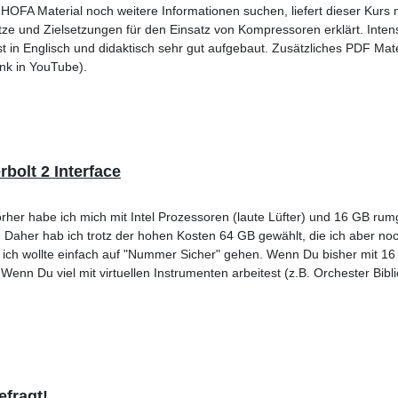
FA Material noch weitere Informationen suchen, liefert dieser Kurs 
ze und Zielsetzungen für den Einsatz von Kompressoren erklärt. Intens
t in Englisch und didaktisch sehr gut aufgebaut. Zusätzliches PDF Mat
nk in YouTube).
bolt 2 Interface
er habe ich mich mit Intel Prozessoren (laute Lüfter) und 16 GB rum
t. Daher hab ich trotz der hohen Kosten 64 GB gewählt, die ich aber no
r ich wollte einfach auf "Nummer Sicher" gehen. Wenn Du bisher mit 
enn Du viel mit virtuellen Instrumenten arbeitest (z.B. Orchester Bibli
efragt!