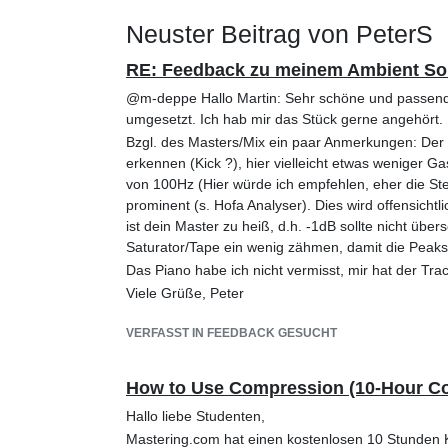
Neuster Beitrag von PeterS
RE: Feedback zu meinem Ambient S
@m-deppe Hallo Martin: Sehr schöne und passend
umgesetzt. Ich hab mir das Stück gerne angehört.
Bzgl. des Masters/Mix ein paar Anmerkungen: Der F
erkennen (Kick ?), hier vielleicht etwas weniger 
von 100Hz (Hier würde ich empfehlen, eher die Ste
prominent (s. Hofa Analyser). Dies wird offensicht
ist dein Master zu heiß, d.h. -1dB sollte nicht üb
Saturator/Tape ein wenig zähmen, damit die Peaks
Das Piano habe ich nicht vermisst, mir hat der Tra
Viele Grüße, Peter
VERFASST IN FEEDBACK GESUCHT
How to Use Compression (10-Hour C
Hallo liebe Studenten,
Mastering.com hat einen kostenlosen 10 Stunden K