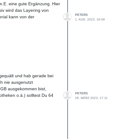
m.E. eine gute Ergänzung. Hier
iv wird das Layering von
PETERS
erial kann von der
1. AUG. 2023, 16:09
gequält und hab gerade bei
ch nie ausgenutzt
16 GB ausgekommen bist,
PETERS
otheken o.ä.) solltest Du 64
28. MÄRZ 2023, 17:11