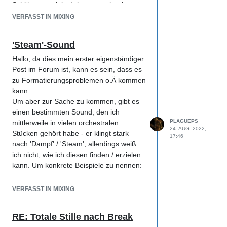
Schläge gespielt, daher entsteht ein guter
Direktvergleich
VERFASST IN MIXING
'Steam'-Sound
Hallo, da dies mein erster eigenständiger
Post im Forum ist, kann es sein, dass es
zu Formatierungsproblemen o.Ä kommen
kann.
Um aber zur Sache zu kommen, gibt es
einen bestimmten Sound, den ich
PLAGUEPS
mittlerweile in vielen orchestralen
24. AUG. 2022,
Stücken gehört habe - er klingt stark
17:46
nach 'Dampf' / 'Steam', allerdings weiß
ich nicht, wie ich diesen finden / erzielen
kann. Um konkrete Beispiele zu nennen:
Einmal hier, etwa um 0:51 im linken
VERFASST IN MIXING
Speaker (hört man in Kopfhörern besser)
RE: Totale Stille nach Break