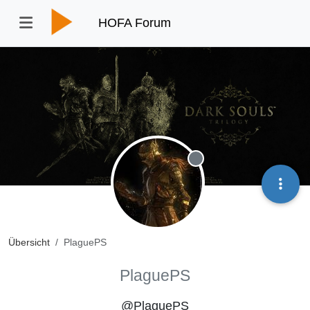
HOFA Forum
Offline
Übersicht
PlaguePS
PlaguePS
@PlaguePS