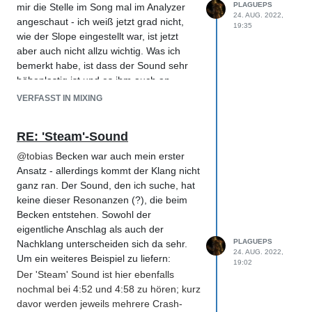
PLAGUEPS
mir die Stelle im Song mal im Analyzer
24. AUG. 2022,
angeschaut - ich weiß jetzt grad nicht,
19:35
wie der Slope eingestellt war, ist jetzt
aber auch nicht allzu wichtig. Was ich
bemerkt habe, ist dass der Sound sehr
höhenlastig ist und es ihm auch an
'Attack' / Transienten fehlt (der Sound
VERFASST IN MIXING
klingt durchgehend gleich, ändert sich
beim Abklingen eigentlich nur im Pegel).
RE: 'Steam'-Sound
Zum gleichen Zeitpunkt wurde eine
'normale' Cymbal drunter gelayert, aber
@
tobias
Becken war auch mein erster
es sind auf jeden Fall zwei
Ansatz - allerdings kommt der Klang nicht
unterschiedliche Signale.
ganz ran. Der Sound, den ich suche, hat
keine dieser Resonanzen (?), die beim
Falls der Sound per Bearbeitung einer
Becken entstehen. Sowohl der
Cymbal erzeugt wurde, wüsste ich jetzt
eigentliche Anschlag als auch der
nicht genau, mit welchen Schritten und
PLAGUEPS
Nachklang unterscheiden sich da sehr.
24. AUG. 2022,
Mitteln man dort ankäme.
Um ein weiteres Beispiel zu liefern:
19:02
Der 'Steam' Sound ist hier ebenfalls
nochmal bei 4:52 und 4:58 zu hören; kurz
davor werden jeweils mehrere Crash-