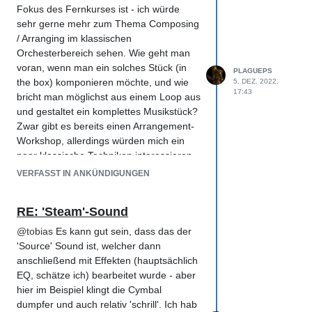
Fokus des Fernkurses ist - ich würde
sehr gerne mehr zum Thema Composing
/ Arranging im klassischen
Orchesterbereich sehen. Wie geht man
voran, wenn man ein solches Stück (in
PLAGUEPS
the box) komponieren möchte, und wie
5. DEZ. 2022,
17:43
bricht man möglichst aus einem Loop aus
und gestaltet ein komplettes Musikstück?
Zwar gibt es bereits einen Arrangement-
Workshop, allerdings würden mich ein
paar klassische Techniken interessieren
(in Bezug auf das Orchester), z.B Arbeit
VERFASST IN ANKÜNDIGUNGEN
mit Motiven; Retrograde, Inversion,
Sekundreibungen, Ostinato, usw.
RE: 'Steam'-Sound
Wenn hierbei sowohl auf den
horizontalen als auch auf den vertikalen
@
tobias
Es kann gut sein, dass das der
(Layering, Anordnung / Funktion der
'Source' Sound ist, welcher dann
einzelnen Instrumente etc) Verlauf
anschließend mit Effekten (hauptsächlich
eingegangen wird, könnte das ein sehr
EQ, schätze ich) bearbeitet wurde - aber
interessanter Workshop werden.
hier im Beispiel klingt die Cymbal
dumpfer und auch relativ 'schrill'. Ich hab