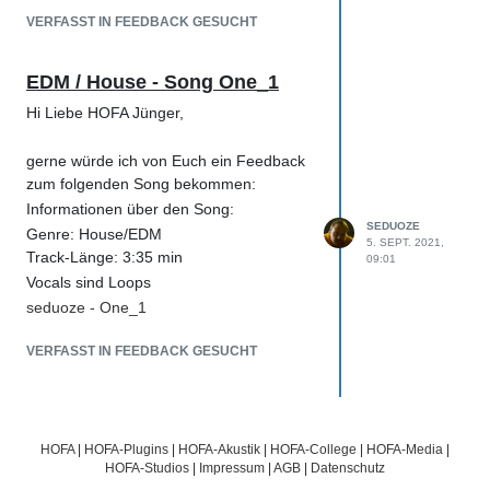
des Gesangs klingt das alles noch recht
VERFASST IN FEEDBACK GESUCHT
ordentlich bei gesteigerter Intensität habe
ich aber das Gefühl das es etwas
EDM / House - Song One_1
"Matschig" wird. habe es auf drei
verschiedenen Geräten gehört (Mische,
Hi Liebe HOFA Jünger,
Handy, Sonos) auf der Mische war es
noch am reinsten zu verstehen. Vielleicht
gerne würde ich von Euch ein Feedback
kannst du im Master noch was rausholen
zum folgenden Song bekommen:
und den Präsenzbereich (ab 5000 HZ)
Informationen über den Song:
der Vocals etwas anpassen. Du könntest
SEDUOZE
Genre: House/EDM
5. SEPT. 2021,
auch einmal um die 3000-5000 HZ ein
Track-Länge: 3:35 min
09:01
bisschen die Vocals anheben.
Vocals sind Loops
seduoze - One_1
Ich hoffe ich konnte dir etwas helfen.
LG
VERFASST IN FEEDBACK GESUCHT
Sebastian
HOFA
|
HOFA-Plugins
|
HOFA-Akustik
|
HOFA-College
|
HOFA-Media
|
HOFA-Studios
|
Impressum
|
AGB
|
Datenschutz