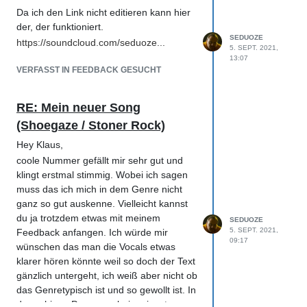
Sebastian
Da ich den Link nicht editieren kann hier
der, der funktioniert.
SEDUOZE
https://soundcloud.com/seduoze...
5. SEPT. 2021,
13:07
VERFASST IN FEEDBACK GESUCHT
RE: Mein neuer Song
(Shoegaze / Stoner Rock)
Hey Klaus,
coole Nummer gefällt mir sehr gut und
klingt erstmal stimmig. Wobei ich sagen
muss das ich mich in dem Genre nicht
ganz so gut auskenne. Vielleicht kannst
du ja trotzdem etwas mit meinem
SEDUOZE
5. SEPT. 2021,
Feedback anfangen. Ich würde mir
09:17
wünschen das man die Vocals etwas
klarer hören könnte weil so doch der Text
gänzlich untergeht, ich weiß aber nicht ob
das Genretypisch ist und so gewollt ist. In
den ruhigen Passagen beim einsetzen