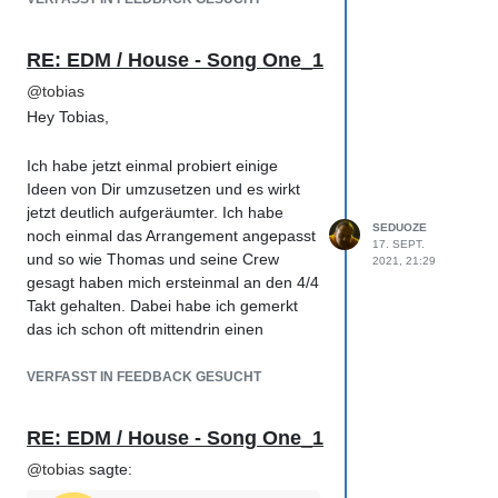
RE: EDM / House - Song One_1
@
tobias
Hey Tobias,
Ich habe jetzt einmal probiert einige
Ideen von Dir umzusetzen und es wirkt
jetzt deutlich aufgeräumter. Ich habe
SEDUOZE
noch einmal das Arrangement angepasst
17. SEPT.
und so wie Thomas und seine Crew
2021, 21:29
gesagt haben mich ersteinmal an den 4/4
Takt gehalten. Dabei habe ich gemerkt
das ich schon oft mittendrin einen
Wechsel herbeiführen der so garnicht
vorgesehen war, dies ist jetzt korrigiert.
VERFASST IN FEEDBACK GESUCHT
LG
Sebastian
RE: EDM / House - Song One_1
PS: Danke für das verlinken vom Video.
@
tobias
sagte: