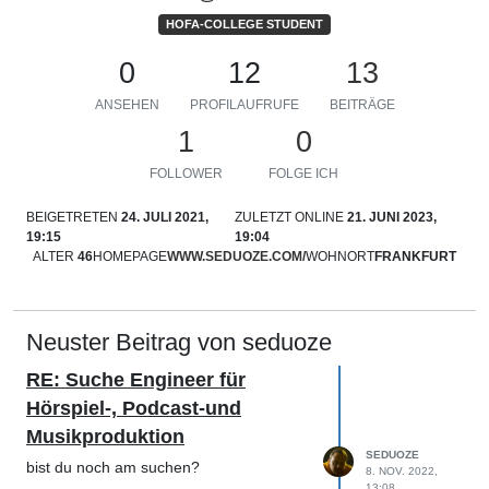
HOFA-COLLEGE STUDENT
0
12
13
ANSEHEN
PROFILAUFRUFE
BEITRÄGE
1
0
FOLLOWER
FOLGE ICH
BEIGETRETEN
24. JULI 2021,
ZULETZT ONLINE
21. JUNI 2023,
19:15
19:04
ALTER
46
HOMEPAGE
WWW.SEDUOZE.COM/
WOHNORT
FRANKFURT
Neuster Beitrag von seduoze
RE: Suche Engineer für
Hörspiel-, Podcast-und
Musikproduktion
SEDUOZE
bist du noch am suchen?
8. NOV. 2022,
13:08