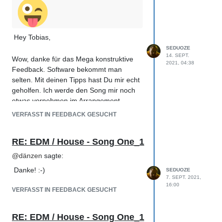
Hey Tobias,
SEDUOZE
14. SEPT.
Wow, danke für das Mega konstruktive
2021, 04:38
Feedback. Software bekommt man
selten. Mit deinen Tipps hast Du mir echt
geholfen. Ich werde den Song mir noch
etwas vornehmen im Arrangement.
Arrangement fällt mir immer noch schwer
VERFASST IN FEEDBACK GESUCHT
und ich kämpfe mich da durch. Es klingt
immer leicht aber wenn man es selbst
RE: EDM / House - Song One_1
umsetzen muss ist das doch schwerer als
gedacht.
@
dänzen
sagte:
Der Track wurde mittlerweile auch
Danke! :-)
SEDUOZE
Thomas Foster in FosterKent
7. SEPT. 2021,
Musicproduction vorgestellt. Das deckt
16:00
VERFASST IN FEEDBACK GESUCHT
sich ungefähr im gleichen Feedback was
du gegeben hast..
RE: EDM / House - Song One_1
Gruß