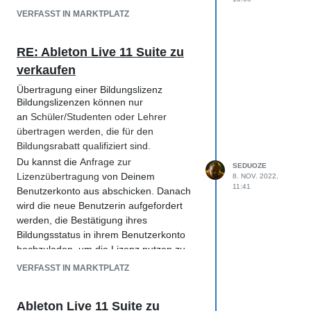
VERFASST IN MARKTPLATZ
RE: Ableton Live 11 Suite zu
verkaufen
Übertragung einer Bildungslizenz
Bildungslizenzen können nur
an
Schüler/Studenten oder Lehrer
übertragen werden, die für den
Bildungsrabatt qualifiziert sind.
Du kannst die
Anfrage zur
SEDUOZE
Lizenzübertragung
von Deinem
8. NOV. 2022,
11:41
Benutzerkonto aus abschicken. Danach
wird die neue Benutzerin aufgefordert
werden, die Bestätigung ihres
Bildungsstatus in ihrem Benutzerkonto
hochzuladen, um die Lizenz nutzen zu
können.
VERFASST IN MARKTPLATZ
Für die Bestätigung akzeptieren wir einen
der folgenden Nachweise:
Ableton Live 11 Suite zu
einen aktuellen Schülerausweis