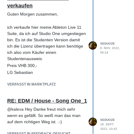
verkaufen
ein offizielles Schreiben oder
Einschreibungsnachweis der Schule
Guten Morgen zusammen,
einen Nachweis des Lehrerstatus
einen Beschäftigungsnachweis
ich verkaufe hier meine Ableton Live 11
Sobald das Dokument hochgeladen und
Suite, da ich auf Studio One umgestiegen
bearbeitet wurde, kann die neue Nutzerin
bin. Es ist die Studenten Version damit
Live herunterladen und autorisieren.
SEDUOZE
ich die Lizenz übertragen kann benötige
8. NOV. 2022,
ich also vom Käufer einen
06:24
Studentenausweis.
Preis VHB 300,-
LG Sebastian
VERFASST IN MARKTPLATZ
RE: EDM / House - Song One_1
@
kaleva
Hey Danke freut mich sehr
wenn es gefällt. So weiß man das man
SEDUOZE
auf dem richtigen Weg ist. :-)
18. SEPT.
2021, 10:42
VERFASST IN FEEDBACK GESUCHT