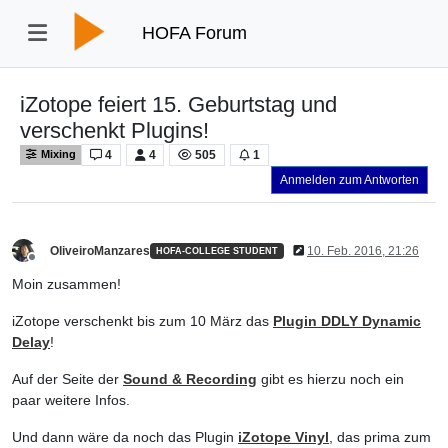
HOFA Forum
iZotope feiert 15. Geburtstag und
verschenkt Plugins!
4
4
505
1
Mixing
Anmelden zum Antworten
OliveiroManzares
10. Feb. 2016, 21:26
HOFA-COLLEGE STUDENT
Offline
Moin zusammen!
iZotope verschenkt bis zum 10 März das
Plugin DDLY Dynamic
Delay
!
Auf der Seite der
Sound & Recording
gibt es hierzu noch ein
paar weitere Infos.
Und dann wäre da noch das Plugin
iZotope Vinyl
, das prima zum