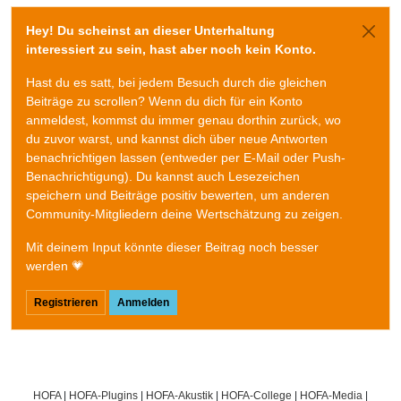
Hey! Du scheinst an dieser Unterhaltung
interessiert zu sein, hast aber noch kein Konto.
Hast du es satt, bei jedem Besuch durch die gleichen
Beiträge zu scrollen? Wenn du dich für ein Konto
anmeldest, kommst du immer genau dorthin zurück, wo
du zuvor warst, und kannst dich über neue Antworten
benachrichtigen lassen (entweder per E-Mail oder Push-
Benachrichtigung). Du kannst auch Lesezeichen
speichern und Beiträge positiv bewerten, um anderen
Community-Mitgliedern deine Wertschätzung zu zeigen.
Mit deinem Input könnte dieser Beitrag noch besser
werden 💗
Registrieren
Anmelden
HOFA
|
HOFA-Plugins
|
HOFA-Akustik
|
HOFA-College
|
HOFA-Media
|