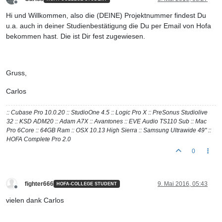
Offline
Hi und Willkommen, also die (DEINE) Projektnummer findest Du
u.a. auch in deiner Studienbestätigung die Du per Email von Hofa
bekommen hast. Die ist Dir fest zugewiesen.
Gruss,
Carlos
:: Cubase Pro 10.0.20 :: StudioOne 4.5 :: Logic Pro X :: PreSonus Studiolive
32 :: KSD ADM20 :: Adam A7X :: Avantones :: EVE Audio TS110 Sub :: Mac
Pro 6Core :: 64GB Ram :: OSX 10.13 High Sierra :: Samsung Ultrawide 49" ::
HOFA Complete Pro 2.0
0
fighter666
9. Mai 2016, 05:43
HOFA-COLLEGE STUDENT
Offline
vielen dank Carlos