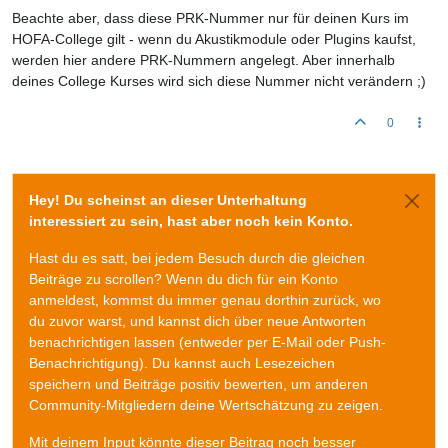
Beachte aber, dass diese PRK-Nummer nur für deinen Kurs im
HOFA-College gilt - wenn du Akustikmodule oder Plugins kaufst,
werden hier andere PRK-Nummern angelegt. Aber innerhalb
deines College Kurses wird sich diese Nummer nicht verändern ;)
0
Hey! Du scheinst an dieser Unterhaltung
interessiert zu sein, hast aber noch kein Konto.
Hast du es satt, bei jedem Besuch durch die gleichen
Beiträge zu scrollen? Wenn du dich für ein Konto
anmeldest, kommst du immer genau dorthin zurück, wo
du zuvor warst, und kannst dich über neue Antworten
benachrichtigen lassen (entweder per E-Mail oder Push-
Benachrichtigung). Du kannst auch Lesezeichen
speichern und Beiträge positiv bewerten, um anderen
Community-Mitgliedern deine Wertschätzung zu zeigen.
Mit deinem Input könnte dieser Beitrag noch besser