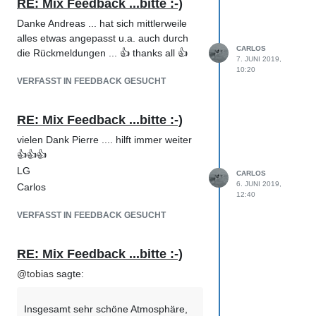
RE: Mix Feedback ...bitte :-)
Danke Andreas ... hat sich mittlerweile
alles etwas angepasst u.a. auch durch
CARLOS
die Rückmeldungen ... 👍 thanks all 👍
7. JUNI 2019,
10:20
VERFASST IN FEEDBACK GESUCHT
RE: Mix Feedback ...bitte :-)
vielen Dank Pierre .... hilft immer weiter
👍👍👍
LG
CARLOS
6. JUNI 2019,
Carlos
12:40
VERFASST IN FEEDBACK GESUCHT
RE: Mix Feedback ...bitte :-)
@
tobias
sagte:
Insgesamt sehr schöne Atmosphäre,