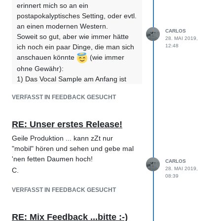
erinnert mich so an ein
postapokalyptisches Setting, oder evtl.
an einen modernen Western.
CARLOS
Soweit so gut, aber wie immer hätte
28. MAI 2019,
ich noch ein paar Dinge, die man sich
12:48
anschauen könnte
(wie immer
ohne Gewähr):
1) Das Vocal Sample am Anfang ist
auf einer kalibrierten Abhöre noch ok,
VERFASST IN FEEDBACK GESUCHT
auf günstigeren Kopfhörern klingt es
aber teilweise unangenehm, auf
Grund der doch relativ stark
RE: Unser erstes Release!
vorhandenen Betonung im
Geile Produktion ... kann zZt nur
Präsenzbereich. Da würde ich bei mal
"mobil" hören und sehen und gebe mal
schauen ob man da bei ca. 3-4 KHz
'nen fetten Daumen hoch!
mit dem EQ ein bißchen was
CARLOS
28. MAI 2019,
C.
wegnehmen kann. Vor allem würde
08:39
ich da aber einen Limiter/starken
VERFASST IN FEEDBACK GESUCHT
Kompressor drauflegen, um das
etwas ausgeglichener zu gestalten.
Hör mal von 2:35-2:45 rein, die
RE: Mix Feedback ...bitte :-)