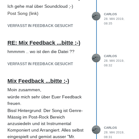
Stimme würde mir da
Ich gehe mal über Soundcloud ;-)
lautstärketechnisch zu stark
Post Song (link)
schwanken.
CARLOS
28. MAI 2019,
2) Die erste Minute finde ich
08:35
VERFASST IN FEEDBACK GESUCHT
insgesamt richtig cool, leider
funktioniert dann meines Erachtens
die Gesamtdynamik des Songs nicht
RE: Mix Feedback ...bitte :-)
mehr so richtig. Bei 0:58 hast Du ja
hmmmm .. wo ist den die Datei ??
diese erst rhytmische Gitarre auf den
CARLOS
Achteln, die dann ausklingt, aber
28. MAI 2019,
VERFASST IN FEEDBACK GESUCHT
08:32
meines Erachtens viel zu leise ist. Als
Hörer denke ich mir da
eigentlich:"Fett, gleich geht es richtig
Mix Feedback ...bitte :-)
ab" - stattdessen klingt es dann eher
Moin zusammen,
so, als hätte jemand die Luft aus dem
würde mich sehr über Euer Feedback
Song gelassen. Der Teil von 1:00 bis
freuen.
1:40 plätschert auch etwas vor sich
Bissl Hintergrund: Der Song ist Genre-
hin, da verliert man als Hörer ein
Mässig im Post-Rock Bereich
wenig das Interesse.
anzusiedeln und ist Instrumental
3) Den Übergang zu 1:40 finde ich im
CARLOS
Komponiert und Arrangiert. Alles selbst
Gegensatz dazu wieder richtig gut,
28. MAI 2019,
eingespielt und gemixt ausser "Mr.
08:31
hier wird ein Spannungsaufbau