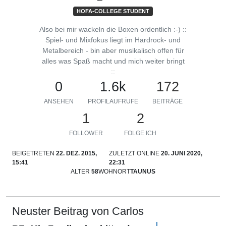
HOFA-COLLEGE STUDENT
Also bei mir wackeln die Boxen ordentlich :-) ::
Spiel- und Mixfokus liegt im Hardrock- und
Metalbereich - bin aber musikalisch offen für
alles was Spaß macht und mich weiter bringt
::
0
1.6k
172
ANSEHEN
PROFILAUFRUFE
BEITRÄGE
1
2
FOLLOWER
FOLGE ICH
BEIGETRETEN
22. DEZ. 2015,
ZULETZT ONLINE
20. JUNI 2020,
15:41
22:31
ALTER
58
WOHNORT
TAUNUS
Neuster Beitrag von Carlos