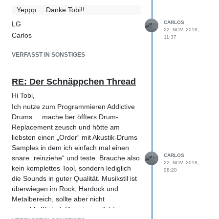
Yeppp ... Danke Tobi!!
Tnx Tobi: sehr gute Punkte und auch ich
CARLOS
LG
bin mit 1:00 - 1:40 am hadern ... habe
22. NOV. 2018,
Carlos
11:37
aber schon eine Idee den "Bogen" zu
spannen ;-) ... Mr Churchill ist eine big
VERFASST IN SONSTIGES
challenge, da das eine mono/st
kombination ist und meeega viel
RE: Der Schnäppchen Thread
Rauschen drin sitzt - RX6 sei dank stark
entschärft ... ich bastel mal weiter ;-) ...
Hi Tobi,
TNX again! LG
Ich nutze zum Programmieren Addictive
Drums ... mache ber öffters Drum-
Replacement zeusch und hötte am
liebsten einen „Order“ mit Akustik-Drums
Samples in dem ich einfach mal einen
CARLOS
snare „reinziehe“ und teste. Brauche also
22. NOV. 2018,
kein komplettes Tool, sondern lediglich
08:20
die Sounds in guter Qualität. Musikstil ist
überwiegen im Rock, Hardock und
Metalbereich, sollte aber nicht
ausschließlich dafür sein... möchte