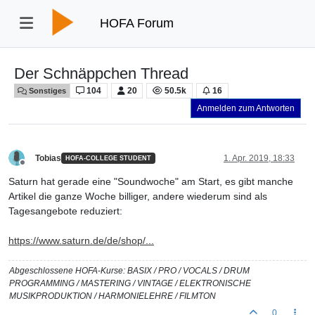
HOFA Forum
Der Schnäppchen Thread
104
20
50.5k
16
Sonstiges
Anmelden zum Antworten
Tobias
1. Apr. 2019, 18:33
HOFA-COLLEGE STUDENT
Offline
Saturn hat gerade eine "Soundwoche" am Start, es gibt manche
Artikel die ganze Woche billiger, andere wiederum sind als
Tagesangebote reduziert:
https://www.saturn.de/de/shop/...
Abgeschlossene HOFA-Kurse: BASIX / PRO / VOCALS / DRUM
PROGRAMMING / MASTERING / VINTAGE / ELEKTRONISCHE
MUSIKPRODUKTION / HARMONIELEHRE / FILMTON
0