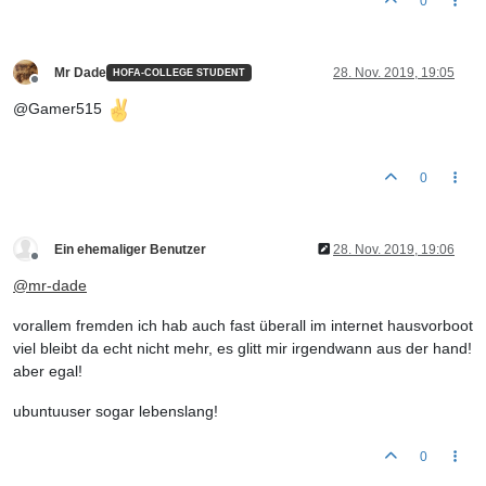
0
Mr Dade
28. Nov. 2019, 19:05
HOFA-COLLEGE STUDENT
Offline
@Gamer515
0
Ein ehemaliger Benutzer
28. Nov. 2019, 19:06
Offline
@
mr-dade
vorallem fremden ich hab auch fast überall im internet hausvorboot
viel bleibt da echt nicht mehr, es glitt mir irgendwann aus der hand!
aber egal!
ubuntuuser sogar lebenslang!
0