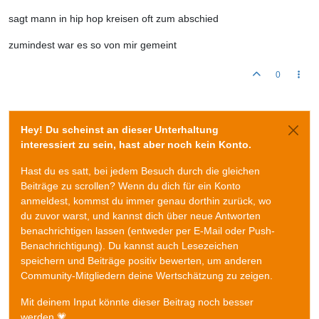
sagt mann in hip hop kreisen oft zum abschied
zumindest war es so von mir gemeint
0
Hey! Du scheinst an dieser Unterhaltung
interessiert zu sein, hast aber noch kein Konto.
Hast du es satt, bei jedem Besuch durch die gleichen
Beiträge zu scrollen? Wenn du dich für ein Konto
anmeldest, kommst du immer genau dorthin zurück, wo
du zuvor warst, und kannst dich über neue Antworten
benachrichtigen lassen (entweder per E-Mail oder Push-
Benachrichtigung). Du kannst auch Lesezeichen
speichern und Beiträge positiv bewerten, um anderen
Community-Mitgliedern deine Wertschätzung zu zeigen.
Mit deinem Input könnte dieser Beitrag noch besser
werden 💗