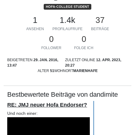
HOFA-COLLEGE STUDENT
1
1.4k
37
ANSEHEN
PROFILAUFRUFE
BEITRÄGE
0
0
FOLLOWER
FOLGE ICH
BEIGETRETEN
29. JAN. 2016,
ZULETZT ONLINE
12. APR. 2023,
13:47
20:27
ALTER
51
WOHNORT
MARIENHAFE
Bestbewertete Beiträge von dandimite
RE: JMJ neuer Hofa Endorser?
Und noch einer: