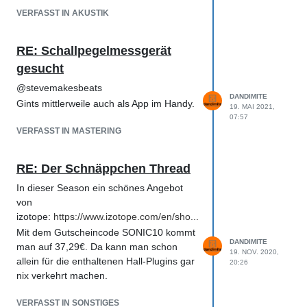
VERFASST IN AKUSTIK
Moin, siehe Video.
RE: Schallpegelmessgerät
gesucht
@stevemakesbeats
DANDIMITE
Gints mittlerweile auch als App im Handy.
19. MAI 2021,
07:57
VERFASST IN MASTERING
RE: Der Schnäppchen Thread
In dieser Season ein schönes Angebot
von
izotope:
https://www.izotope.com/en/sho...
Mit dem Gutscheincode SONIC10 kommt
DANDIMITE
man auf 37,29€. Da kann man schon
19. NOV. 2020,
allein für die enthaltenen Hall-Plugins gar
20:26
nix verkehrt machen.
VERFASST IN SONSTIGES