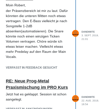
Moin Robert,
der Präsenzbereich ist mir zu laut. Dafür
könnten die unteren Mitten noch etwas
vertragen. Den E-Bass vielleicht je nach
Songstelle 1-2dB
absenken(automatisieren). Die Snare
DANDIMITE
3. SEPT. 2019,
könnte noch einen winzigen Ticken
21:01
Volumen vertragen. Chöre würde ich
etwas leiser machen. Vielleicht etwas
mehr Predelay auf den Raum der Main
Vocals.
Ist natürlich alles auch nur mein
subjektiver Eindruck, mit heute nicht
VERFASST IN FEEDBACK GESUCHT
mehr ganz so frischen Ohren.
RE: Neue Prog-Metal
Daniel
Praxismischung im PRO Kurs
Jetzt hat es geklappt. Session ist schon
DANDIMITE
aangelegt.
22. AUG. 2019,
18:54