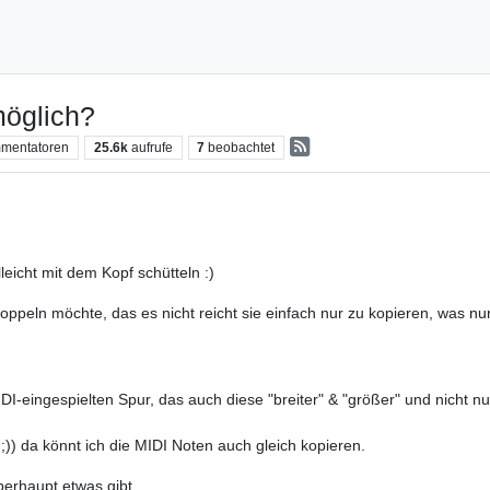
öglich?
mentatoren
25.6k
aufrufe
7
beobachtet
eicht mit dem Kopf schütteln :)
iospur doppeln möchte, das es nicht reicht sie einfach nu
muss die selbe Sp
einer MIDI-eingespielten Spur, das auch diese "breiter
e noch einmal e
s ;)) da könnt ich die MIDI Noten auch gleich kopieren.
berhaupt etwas gibt...