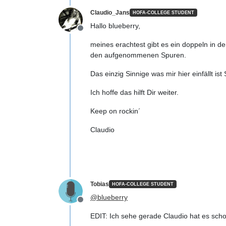
Claudio_Jans
HOFA-COLLEGE STUDENT
Hallo blueberry,
Offline
meines erachtest gibt es ein doppeln in d
den aufgenommenen Spuren.
Das einzig Sinnige was mir hier einfällt is
Ich hoffe das hilft Dir weiter.
Keep on rockin´
Claudio
Tobias
HOFA-COLLEGE STUDENT
@
blueberry
Offline
EDIT: Ich sehe gerade Claudio hat es schon