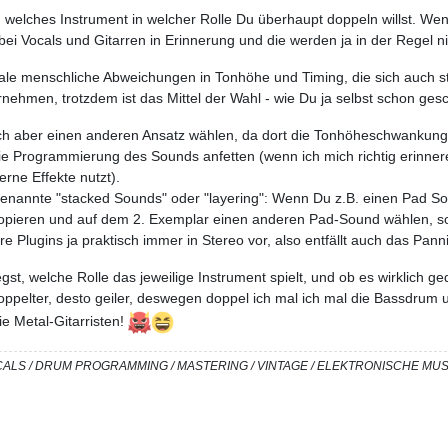
, welches Instrument in welcher Rolle Du überhaupt doppeln willst. W
bei Vocals und Gitarren in Erinnerung und die werden ja in der Regel ni
ale menschliche Abweichungen in Tonhöhe und Timing, die sich auch s
nehmen, trotzdem ist das Mittel der Wahl - wie Du ja selbst schon ges
ch aber einen anderen Ansatz wählen, da dort die Tonhöheschwankunge
e Programmierung des Sounds anfetten (wenn ich mich richtig erinnere
rne Effekte nutzt).
enannte "stacked Sounds" oder "layering": Wenn Du z.B. einen Pad So
 kopieren und auf dem 2. Exemplar einen anderen Pad-Sound wählen, 
 Plugins ja praktisch immer in Stereo vor, also entfällt auch das Pann
gst, welche Rolle das jeweilige Instrument spielt, und ob es wirklich ge
pelter, desto geiler, deswegen doppel ich mal ich mal die Bassdrum un
e Metal-Gitarristen!
/ VOCALS / DRUM PROGRAMMING / MASTERING / VINTAGE / ELEKTRONISCHE M