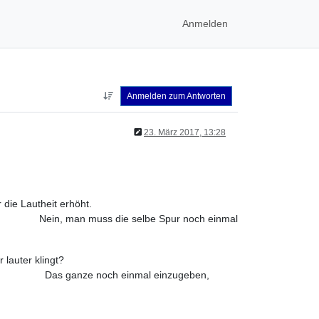
Anmelden
Anmelden zum Antworten
23. März 2017, 13:28
r zu kopieren, was nur die Lautheit erhöht.
ur noch einmal
" & "größer" und nicht nur lauter klingt?
inzugeben,