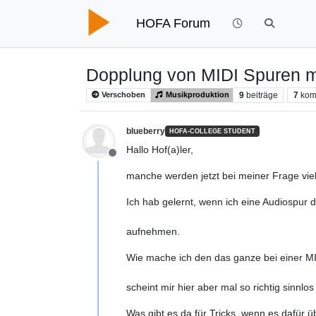
HOFA Forum
Dopplung von MIDI Spuren m
9
beiträge
7
kom
Verschoben
Musikproduktion
blueberry
HOFA-COLLEGE STUDENT
Hallo Hof(a)ler,
Offline
manche werden jetzt bei meiner Frage viell
Ich hab gelernt, wenn ich eine Aud
Nein, man 
aufnehmen.
Wie mache ich den das ganze bei 
Das ganz
scheint mir hier aber mal so richtig sinnlo
Was gibt es da für Tricks, wenn es dafür ü