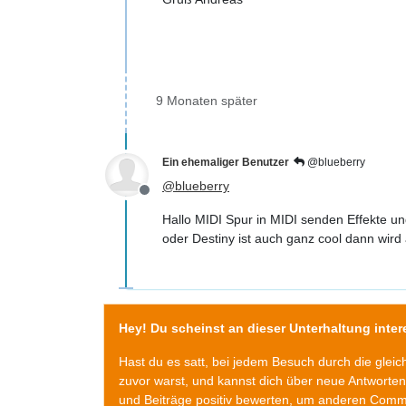
9 Monaten später
Ein ehemaliger Benutzer
@blueberry
@
blueberry
Offline
Hallo MIDI Spur in MIDI senden Effekte un
oder Destiny ist auch ganz cool dann wird 
Hey! Du scheinst an dieser Unterhaltung intere
Hast du es satt, bei jedem Besuch durch die glei
zuvor warst, und kannst dich über neue Antworte
und Beiträge positiv bewerten, um anderen Commu