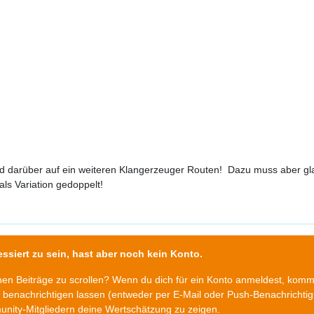
d darüber auf ein weiteren Klangerzeuger Routen! Dazu muss aber glau
als Variation gedoppelt!
ssiert zu sein, hast aber noch kein Konto.
chen Beiträge zu scrollen? Wenn du dich für ein Konto anmeldest, kom
n benachrichtigen lassen (entweder per E-Mail oder Push-Benachrichti
nity-Mitgliedern deine Wertschätzung zu zeigen.