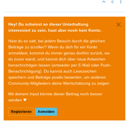
0
Hey! Du scheinst an dieser Unterhaltung
interessiert zu sein, hast aber noch kein Konto.
Hast du es satt, bei jedem Besuch durch die gleichen
Beiträge zu scrollen? Wenn du dich für ein Konto
anmeldest, kommst du immer genau dorthin zurück, wo
du zuvor warst, und kannst dich über neue Antworten
benachrichtigen lassen (entweder per E-Mail oder Push-
Benachrichtigung). Du kannst auch Lesezeichen
speichern und Beiträge positiv bewerten, um anderen
Community-Mitgliedern deine Wertschätzung zu zeigen.
Mit deinem Input könnte dieser Beitrag noch besser
werden 💗
Registrieren
Anmelden