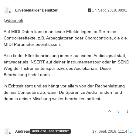
Ein ehemaliger Benutzer
17. Sept. 2018, 08:01
Offline
@
donni56
Auf MIDI Daten kann man keine Effekte legen, außer reine
Controllereffekte, z.B. Arpeggiatoren oder Chordcontrols, die die
MIDI Parameter beeinflussen.
Also findet Effektbearbeitung immer auf einem Audiosignal statt,
entweder als INSERT auf deiner Instrumentenspur oder im SEND
Weg der Instrumentenspur bzw. des Audiokanals. Diese
Bearbeitung findet dann
in Echtzeit statt und es hängt vor allem von der Rechenleistung
deines Computers ab, wann Du Spuren zu Audio rendern und
dann in deiner Mischung weiter bearbeiten solltest
0
Andreas
17. Sept. 2018, 11:14
HOFA-COLLEGE STUDENT
Offline