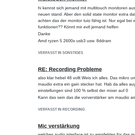
hi kennst sich jemand mit multitouch monitoren a
neuen stand. Aber den solid state monitor extra dafü
achten das der monitor tuio fähig ist. Nur egal bei
funktionen?? Könnt mir evtl jemand helfen
Danke
Amd ryzen 5 2600x usb3 usw. 8ddram
VERFASST IN SONSTIGES
RE: Recording Probleme
also klar hebel 48 vollt Weis ich alles. Das mikro
maudio extra ein gain stecker hat. Hab da alles au
einstellungen sind 100 % selbst der mixer auf 0
Kann das sein das die vorverstärker am maudio am
VERFASST IN RECORDING
Mic verstärkung
welches audio interface ist zu empfehlen für das