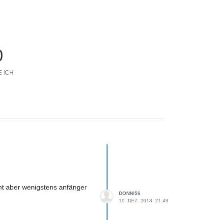
0
 ICH
ht aber wenigstens anfänger
DONNI56
19. DEZ. 2018, 21:49