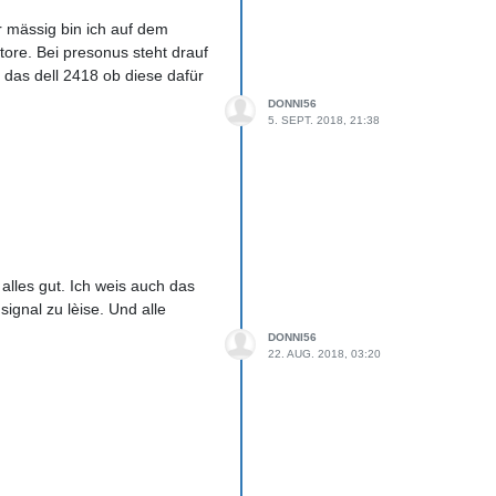
r mässig bin ich auf dem
itore. Bei presonus steht drauf
d das dell 2418 ob diese dafür
DONNI56
5. SEPT. 2018, 21:38
alles gut. Ich weis auch das
ignal zu lèise. Und alle
DONNI56
22. AUG. 2018, 03:20