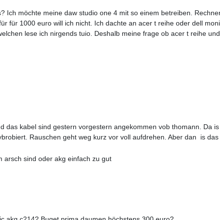
us? Ich möchte meine daw studio one 4 mit so einem betreiben. Rechne
r für 1000 euro will ich nicht. Ich dachte an acer t reihe oder dell mon
 welchen lese ich nirgends tuio. Deshalb meine frage ob acer t reihe un
 und das kabel sind gestern vorgestern angekommen vob thomann. Da is 
ybrobiert. Rauschen geht weg kurz vor voll aufdrehen. Aber dan is das s
 arsch sind oder akg einfach zu gut
 mic akg c214? Buget prima daumen höchstens 300 euro?