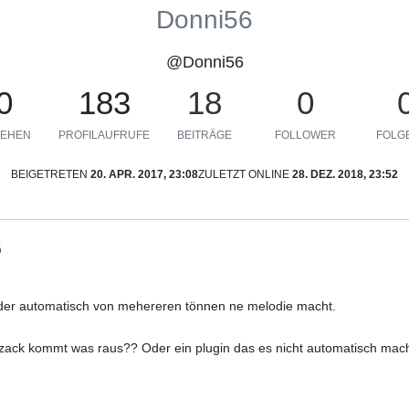
Donni56
@Donni56
0
183
18
0
EHEN
PROFILAUFRUFE
BEITRÄGE
FOLLOWER
FOLGE
BEIGETRETEN
20. APR. 2017, 23:08
ZULETZT ONLINE
28. DEZ. 2018, 23:52
6
ibt der automatisch von mehereren tönnen ne melodie macht.
nd zack kommt was raus?? Oder ein plugin das es nicht automatisch mac