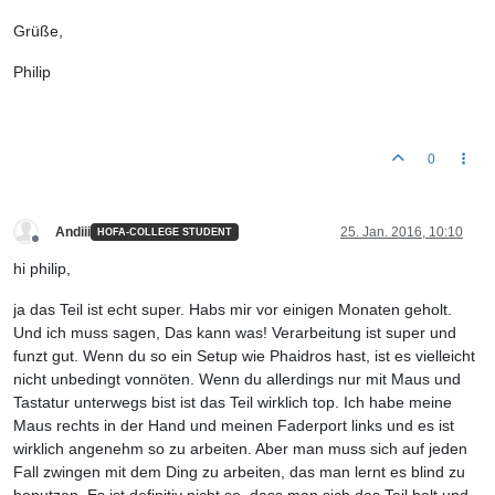
Grüße,
Philip
0
Andiii
25. Jan. 2016, 10:10
HOFA-COLLEGE STUDENT
Offline
hi philip,
ja das Teil ist echt super. Habs mir vor einigen Monaten geholt.
Und ich muss sagen, Das kann was! Verarbeitung ist super und
funzt gut. Wenn du so ein Setup wie Phaidros hast, ist es vielleicht
nicht unbedingt vonnöten. Wenn du allerdings nur mit Maus und
Tastatur unterwegs bist ist das Teil wirklich top. Ich habe meine
Maus rechts in der Hand und meinen Faderport links und es ist
wirklich angenehm so zu arbeiten. Aber man muss sich auf jeden
Fall zwingen mit dem Ding zu arbeiten, das man lernt es blind zu
benutzen. Es ist definitiv nicht so, dass man sich das Teil holt und