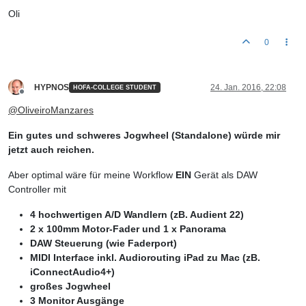
Oli
0
HYPNOS
24. Jan. 2016, 22:08
HOFA-COLLEGE STUDENT
Offline
@
OliveiroManzares
Ein gutes und schweres Jogwheel (Standalone) würde mir
jetzt auch reichen.
Aber optimal wäre für meine Workflow
EIN
Gerät als DAW
Controller mit
4 hochwertigen A/D Wandlern (zB. Audient 22)
2 x 100mm Motor-Fader und 1 x Panorama
DAW Steuerung (wie Faderport)
MIDI Interface inkl. Audiorouting iPad zu Mac (zB.
iConnectAudio4+)
großes Jogwheel
3 Monitor Ausgänge