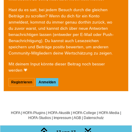
Hast du es satt, bei jedem Besuch durch die gleichen
Beiträge zu scrollen? Wenn du dich für ein Konto
anmeldest, kommst du immer genau dorthin zurück, wo
du zuvor warst, und kannst dich über neue Antworten
benachrichtigen lassen (entweder per E-Mail oder Push-
Benachrichtigung). Du kannst auch Lesezeichen
speichern und Beiträge positiv bewerten, um anderen
Community-Mitgliedern deine Wertschätzung zu zeigen.
Mit deinem Input könnte dieser Beitrag noch besser
werden 💗
Registrieren
Anmelden
HOFA
|
HOFA-Plugins
|
HOFA-Akustik
|
HOFA-College
|
HOFA-Media
|
HOFA-Studios
|
Impressum
|
AGB
|
Datenschutz