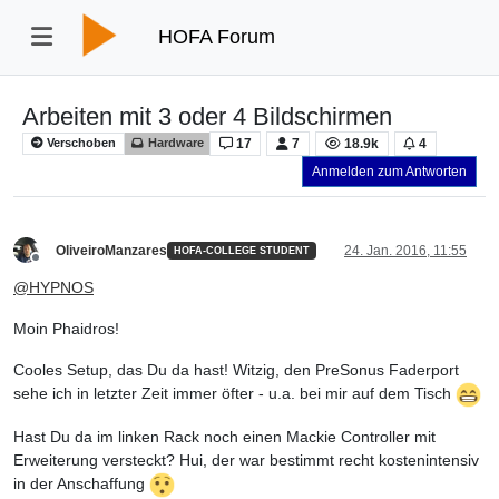
HOFA Forum
Arbeiten mit 3 oder 4 Bildschirmen
17
7
18.9k
4
Verschoben
Hardware
Anmelden zum Antworten
OliveiroManzares
24. Jan. 2016, 11:55
HOFA-COLLEGE STUDENT
Offline
@
HYPNOS
Moin Phaidros!
Cooles Setup, das Du da hast! Witzig, den PreSonus Faderport
sehe ich in letzter Zeit immer öfter - u.a. bei mir auf dem Tisch
Hast Du da im linken Rack noch einen Mackie Controller mit
Erweiterung versteckt? Hui, der war bestimmt
recht kostenintensiv
in der Anschaffung