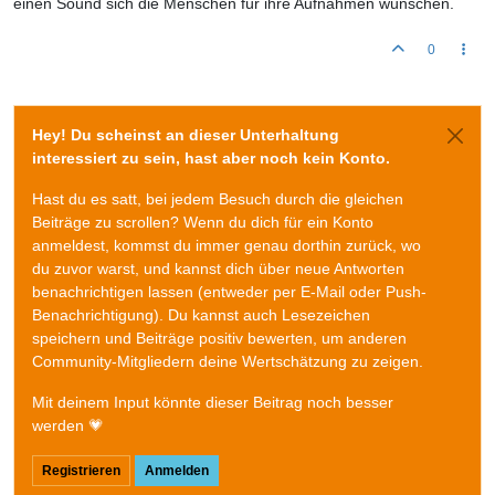
einen Sound sich die Menschen für ihre Aufnahmen wünschen.
0
Hey! Du scheinst an dieser Unterhaltung
interessiert zu sein, hast aber noch kein Konto.
Hast du es satt, bei jedem Besuch durch die gleichen
Beiträge zu scrollen? Wenn du dich für ein Konto
anmeldest, kommst du immer genau dorthin zurück, wo
du zuvor warst, und kannst dich über neue Antworten
benachrichtigen lassen (entweder per E-Mail oder Push-
Benachrichtigung). Du kannst auch Lesezeichen
speichern und Beiträge positiv bewerten, um anderen
Community-Mitgliedern deine Wertschätzung zu zeigen.
Mit deinem Input könnte dieser Beitrag noch besser
werden 💗
Registrieren
Anmelden