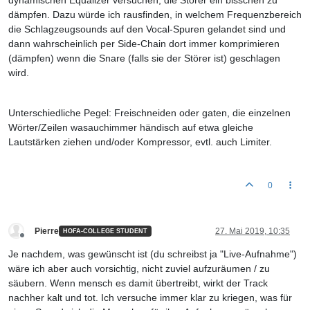
dynamischen Equalizer versuchen, die Störer ein bisschen zu
dämpfen. Dazu würde ich rausfinden, in welchem Frequenzbereich
die Schlagzeugsounds auf den Vocal-Spuren gelandet sind und
dann wahrscheinlich per Side-Chain dort immer komprimieren
(dämpfen) wenn die Snare (falls sie der Störer ist) geschlagen
wird.
Unterschiedliche Pegel: Freischneiden oder gaten, die einzelnen
Wörter/Zeilen wasauchimmer händisch auf etwa gleiche
Lautstärken ziehen und/oder Kompressor, evtl. auch Limiter.
0
Pierre
27. Mai 2019, 10:35
HOFA-COLLEGE STUDENT
Offline
Je nachdem, was gewünscht ist (du schreibst ja "Live-Aufnahme")
wäre ich aber auch vorsichtig, nicht zuviel aufzuräumen / zu
säubern. Wenn mensch es damit übertreibt, wirkt der Track
nachher kalt und tot. Ich versuche immer klar zu kriegen, was für