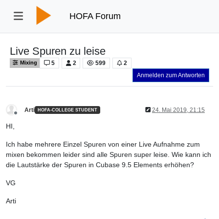
HOFA Forum
Live Spuren zu leise
5
2
599
2
Mixing
Anmelden zum Antworten
Arti
24. Mai 2019, 21:15
HOFA-COLLEGE STUDENT
Offline
HI,
Ich habe mehrere Einzel Spuren von einer Live Aufnahme zum
mixen bekommen leider sind alle Spuren super leise. Wie kann ich
die Lautstärke der Spuren in Cubase 9.5 Elements erhöhen?
VG
Arti