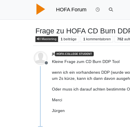
HOFA Forum
Frage zu HOFA CD Burn DDP
1
beiträge
1
kommentatoren
702
auf
Mastering
jk
HOFA-COLLEGE STUDENT
Kleine Frage zum CD Burn DDP Tool
Offline
wenn ich ein vorhandenes DDP (wurde woand
um 2s kürze, kann ich dann davon ausgeh
Oder muss ich darauf achten bestimmte O
Merci
Jürgen