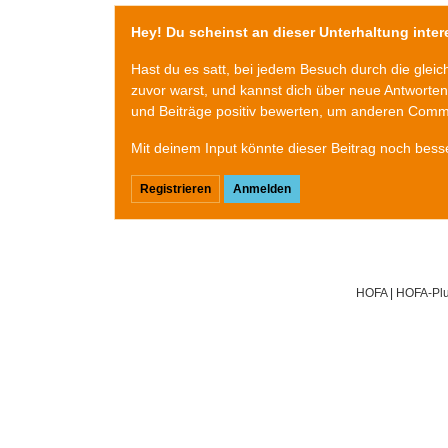
Hey! Du scheinst an dieser Unterhaltung intere
Hast du es satt, bei jedem Besuch durch die glei
zuvor warst, und kannst dich über neue Antworte
und Beiträge positiv bewerten, um anderen Commu
Mit deinem Input könnte dieser Beitrag noch bess
Registrieren
Anmelden
HOFA
|
HOFA-Plu