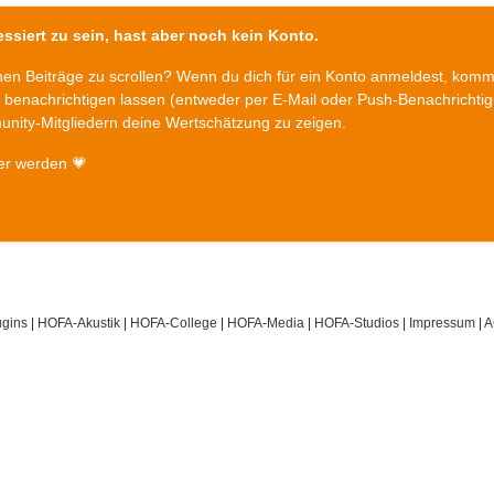
ssiert zu sein, hast aber noch kein Konto.
chen Beiträge zu scrollen? Wenn du dich für ein Konto anmeldest, kom
n benachrichtigen lassen (entweder per E-Mail oder Push-Benachrichti
nity-Mitgliedern deine Wertschätzung zu zeigen.
er werden 💗
gins
|
HOFA-Akustik
|
HOFA-College
|
HOFA-Media
|
HOFA-Studios
|
Impressum
|
A