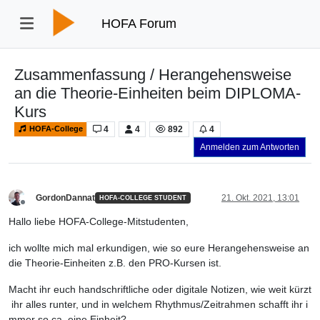
HOFA Forum
Zusammenfassung / Herangehensweise
an die Theorie-Einheiten beim DIPLOMA-
Kurs
4
4
892
4
HOFA-College
Anmelden zum Antworten
GordonDannat
21. Okt. 2021, 13:01
HOFA-COLLEGE STUDENT
Offline
Hallo liebe HOFA-College-Mitstudenten,
ich wollte mich mal erkundigen, wie so eure Herangehensweise an
die Theorie-Einheiten z.B. den PRO-Kursen ist.
Macht ihr euch handschriftliche oder digitale Notizen, wie weit kürzt
ihr alles runter, und in welchem Rhythmus/Zeitrahmen schafft ihr i
mmer so ca. eine Einheit?