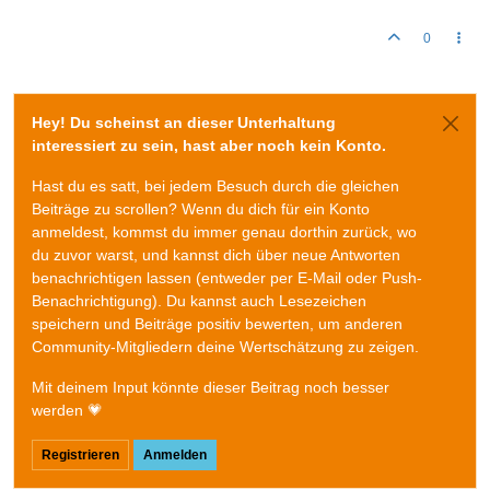
0
Hey! Du scheinst an dieser Unterhaltung
interessiert zu sein, hast aber noch kein Konto.
Hast du es satt, bei jedem Besuch durch die gleichen
Beiträge zu scrollen? Wenn du dich für ein Konto
anmeldest, kommst du immer genau dorthin zurück, wo
du zuvor warst, und kannst dich über neue Antworten
benachrichtigen lassen (entweder per E-Mail oder Push-
Benachrichtigung). Du kannst auch Lesezeichen
speichern und Beiträge positiv bewerten, um anderen
Community-Mitgliedern deine Wertschätzung zu zeigen.
Mit deinem Input könnte dieser Beitrag noch besser
werden 💗
Registrieren
Anmelden