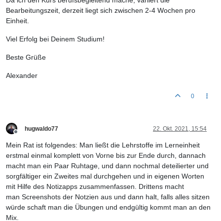
Da ich den Kurs berufsbegleitend mache, variiert die
Bearbeitungszeit, derzeit liegt sich zwischen 2-4 Wochen pro
Einheit.
Viel Erfolg bei Deinem Studium!
Beste Grüße
Alexander
0
hugwaldo77
22. Okt. 2021, 15:54
Offline
Mein Rat ist folgendes: Man ließt die Lehrstoffe im Lerneinheit
erstmal einmal komplett von Vorne bis zur Ende durch, dannach
macht man ein Paar Ruhtage, und dann nochmal deteilierter und
sorgfältiger ein Zweites mal durchgehen und in eigenen Worten
mit Hilfe des Notizapps zusammenfassen. Drittens macht
man Screenshots der Notzien aus und dann halt, falls alles sitzen
würde schaft man die Übungen und endgültig kommt man an den
Mix.