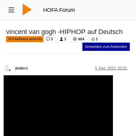
HOFA Forum
vincent van gogh -HIPHOP auf Deutsch
3
3
484
3
Feedback gesucht
Anmelden zum Antworten
jindlers
5. Dez. 2021, 02:01
Offline