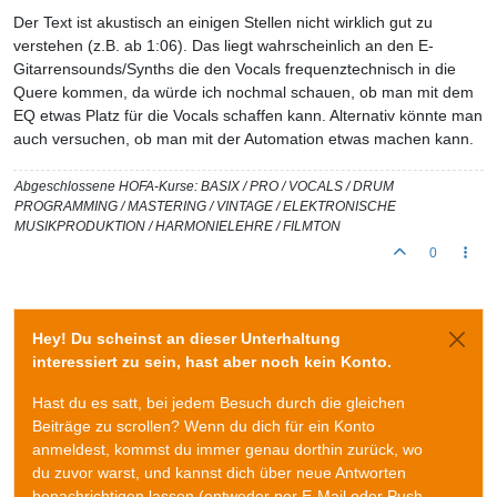
Der Text ist akustisch an einigen Stellen nicht wirklich gut zu
verstehen (z.B. ab 1:06). Das liegt wahrscheinlich an den E-
Gitarrensounds/Synths die den Vocals frequenztechnisch in die
Quere kommen, da würde ich nochmal schauen, ob man mit dem
EQ etwas Platz für die Vocals schaffen kann. Alternativ könnte man
auch versuchen, ob man mit der Automation etwas machen kann.
Abgeschlossene HOFA-Kurse: BASIX / PRO / VOCALS / DRUM
PROGRAMMING / MASTERING / VINTAGE / ELEKTRONISCHE
MUSIKPRODUKTION / HARMONIELEHRE / FILMTON
0
Hey! Du scheinst an dieser Unterhaltung
interessiert zu sein, hast aber noch kein Konto.
Hast du es satt, bei jedem Besuch durch die gleichen
Beiträge zu scrollen? Wenn du dich für ein Konto
anmeldest, kommst du immer genau dorthin zurück, wo
du zuvor warst, und kannst dich über neue Antworten
benachrichtigen lassen (entweder per E-Mail oder Push-