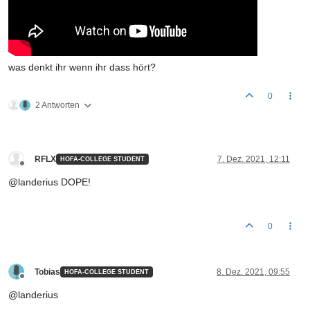
was denkt ihr wenn ihr dass hört?
0
2 Antworten
RFLX
7. Dez. 2021, 12:11
HOFA-COLLEGE STUDENT
Offline
@landerius DOPE!
0
Tobias
8. Dez. 2021, 09:55
HOFA-COLLEGE STUDENT
Offline
@landerius