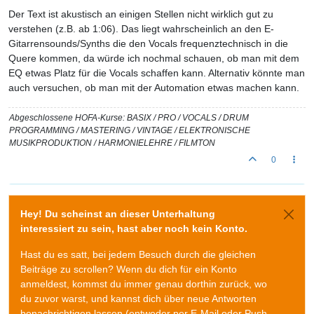
Der Text ist akustisch an einigen Stellen nicht wirklich gut zu
verstehen (z.B. ab 1:06). Das liegt wahrscheinlich an den E-
Gitarrensounds/Synths die den Vocals frequenztechnisch in die
Quere kommen, da würde ich nochmal schauen, ob man mit dem
EQ etwas Platz für die Vocals schaffen kann. Alternativ könnte man
auch versuchen, ob man mit der Automation etwas machen kann.
Abgeschlossene HOFA-Kurse: BASIX / PRO / VOCALS / DRUM
PROGRAMMING / MASTERING / VINTAGE / ELEKTRONISCHE
MUSIKPRODUKTION / HARMONIELEHRE / FILMTON
0
Hey! Du scheinst an dieser Unterhaltung
interessiert zu sein, hast aber noch kein Konto.
Hast du es satt, bei jedem Besuch durch die gleichen
Beiträge zu scrollen? Wenn du dich für ein Konto
anmeldest, kommst du immer genau dorthin zurück, wo
du zuvor warst, und kannst dich über neue Antworten
benachrichtigen lassen (entweder per E-Mail oder Push-