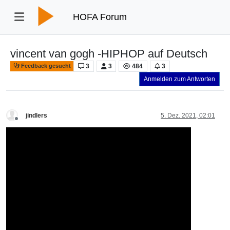
HOFA Forum
vincent van gogh -HIPHOP auf Deutsch
3
3
484
3
Feedback gesucht
Anmelden zum Antworten
jindlers
5. Dez. 2021, 02:01
Offline