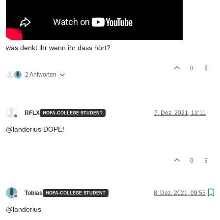
was denkt ihr wenn ihr dass hört?
0
2 Antworten
RFLX
7. Dez. 2021, 12:11
HOFA-COLLEGE STUDENT
Offline
@landerius DOPE!
0
Tobias
8. Dez. 2021, 09:55
HOFA-COLLEGE STUDENT
Offline
@landerius