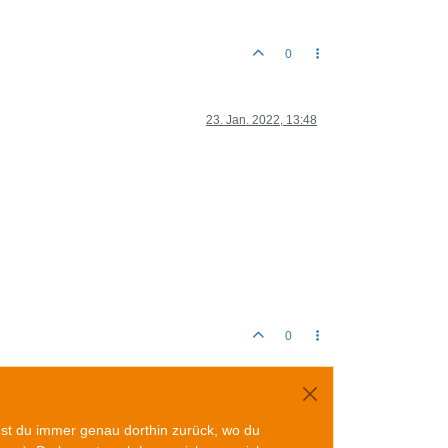
0
23. Jan. 2022, 13:48
0
mst du immer genau dorthin zurück, wo du