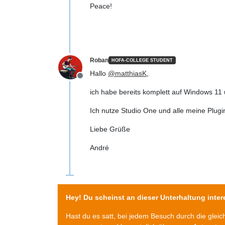
Peace!
Roban
HOFA-COLLEGE STUDENT
Hallo
@
matthiasK
,
Offline
ich habe bereits komplett auf Windows 11 
Ich nutze Studio One und alle meine Plugi
Liebe Grüße
André
Hey! Du scheinst an dieser Unterhaltung intere
Hast du es satt, bei jedem Besuch durch die glei