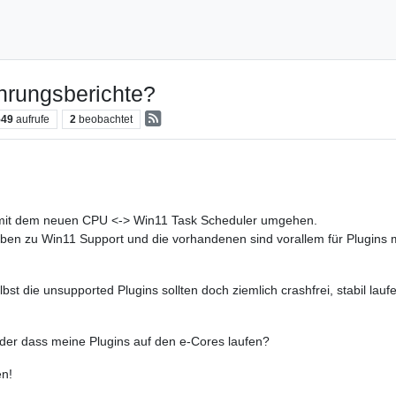
hrungsberichte?
549
aufrufe
2
beobachtet
mit dem neuen CPU <-> Win11 Task Scheduler umgehen.
ben zu Win11 Support und die vorhandenen sind vorallem für Plugins m
st die unsupported Plugins sollten doch ziemlich crashfrei, stabil laufe
der dass meine Plugins auf den e-Cores laufen?
en!